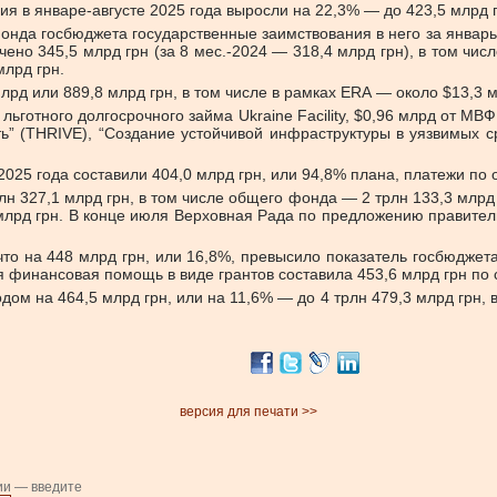
 в январе-августе 2025 года выросли на 22,3% — до 423,5 млрд грн
а госбюджета государственные заимствования в него за январь-ав
но 345,5 млрд грн (за 8 мес.-2024 — 318,4 млрд грн), в том чис
млрд грн.
млрд или 889,8 млрд грн, в том числе в рамках ERA — около $13,3
льготного долгосрочного займа Ukraine Facility, $0,96 млрд от М
” (THRIVE), “Создание устойчивой инфраструктуры в уязвимых с
2025 года составили 404,0 млрд грн, или 94,8% плана, платежи по
н 327,1 млрд грн, в том числе общего фонда — 2 трлн 133,3 млрд
 млрд грн. В конце июля Верховная Рада по предложению правитель
 что на 448 млрд грн, или 16,8%, превысило показатель госбюджет
я финансовая помощь в виде грантов составила 453,6 млрд грн по с
дом на 464,5 млрд грн, или на 11,6% — до 4 трлн 479,3 млрд грн,
версия для печати >>
ии — введите