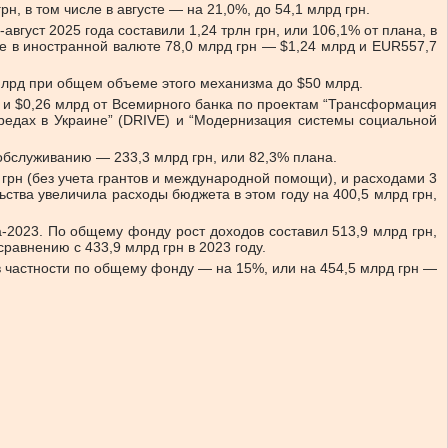
, в том числе в августе — на 21,0%, до 54,1 млрд грн.
густ 2025 года составили 1,24 трлн грн, или 106,1% от плана, в
ле в иностранной валюте 78,0 млрд грн — $1,24 млрд и EUR557,7
 млрд при общем объеме этого механизма до $50 млрд.
ВФ и $0,26 млрд от Всемирного банка по проектам “Трансформация
редах в Украине” (DRIVE) и “Модернизация системы социальной
 обслуживанию — 233,3 млрд грн, или 82,3% плана.
 грн (без учета грантов и международной помощи), и расходами 3
ства увеличила расходы бюджета в этом году на 400,5 млрд грн,
а-2023. По общему фонду рост доходов составил 513,9 млрд грн,
равнению с 433,9 млрд грн в 2023 году.
 в частности по общему фонду — на 15%, или на 454,5 млрд грн —