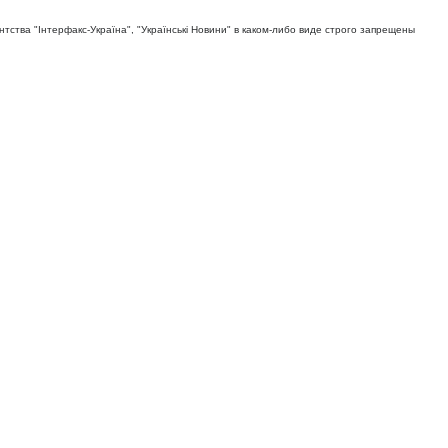
тва "Iнтерфакс-Україна", "Українськi Новини" в каком-либо виде строго запрещены