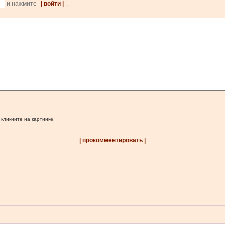
и нажмите
| войти |
.
 кликните на картинке.
| прокомментировать |