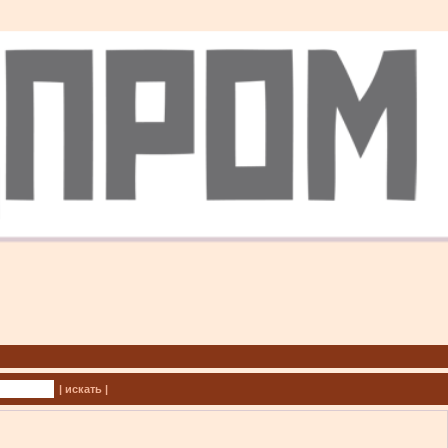
| искать |