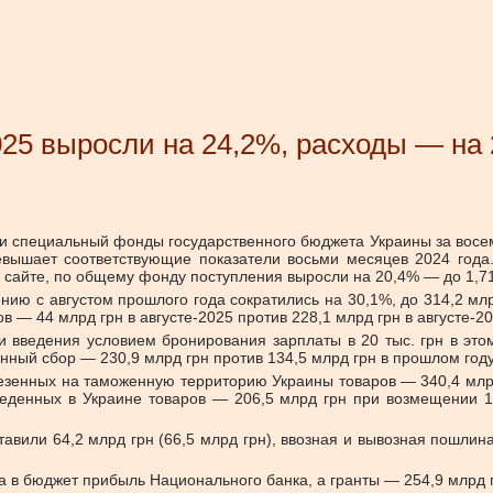
025 выросли на 24,2%, расходы — на
и специальный фонды государственного бюджета Украины за восемь 
евышает соответствующие показатели восьми месяцев 2024 года
сайте, по общему фонду поступления выросли на 20,4% — до 1,71 т
ению с августом прошлого года сократились на 30,1%, до 314,2 м
 — 44 млрд грн в августе-2025 против 228,1 млрд грн в августе-20
и введения условием бронирования зарплаты в 20 тыс. грн в этом
нный сбор — 230,9 млрд грн против 134,5 млрд грн в прошлом году
езенных на таможенную территорию Украины товаров — 340,4 млрд 
веденных в Украине товаров — 206,5 млрд грн при возмещении 11
авили 64,2 млрд грн (66,5 млрд грн), ввозная и вывозная пошлина
а в бюджет прибыль Национального банка, а гранты — 254,9 млрд г