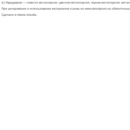
(c) Укррудпром — новости металлургии: цветная металлургия, черная металлургия, мета
При цитировании и использовании материалов ссылка на
www.ukrrudprom.ua
обязательна.
Сделано в miavia estudia.