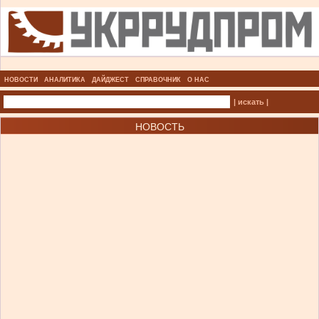
НОВОСТИ
АНАЛИТИКА
ДАЙДЖЕСТ
СПРАВОЧНИК
О НАС
| искать |
НОВОСТЬ