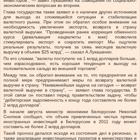
инвесторов”, — завил Лукашенко на совещании по социально-
экономическим вопросам во вторник.
Глава государства также заявил и о наличии других источников
для выхода из сложившейся ситуации и стабилизации
валютного рынка. При этом он обратил особое внимание на
необходимость увеличения экспорта, возврата в страну
валютной выручки. “Проведенная ранее коррекция обменного
курса (девальвация нацвалюты в мае) позволила
стимулировать экспорт и сократить импорт. Мы ощутили
реальные результаты, получив за семь месяцев валютную
выручку в объеме $25 млрд”, — сказал А.Лукашенко.
По его словам, “валюты поступило на 1 млрд долларов больше,
чем израсходовано, есть хорошая тенденция к выходу на
положительное сальдо во внешней торговле”.
Между тем, он обратил внимание на то, что предприятия не в
полной мере предпринимают меры по возврату валютной
выручки в страну. “Наиважнейшая задача на сегодня — возврат
валютной выручки в страну”, — заявил глава государства. В
этой связи он поставил перед правительством задачу, чтобы
“дебиторская задолженность к концу года составляла не более
2 млрд долларов”.
В начале августа министр экономики Белоруссии Николай
Снопков сообщил, что объем привлеченных чистых прямых
иностранных инвестиций в Белоруссии в 2011 году может
составить не более 2 млрд долларов.
Такой прогноз делался исходя из состояния дел в регионах, а
также реализации инвестиционных проектов в министерствах и