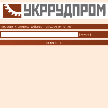
НОВОСТИ
АНАЛИТИКА
ДАЙДЖЕСТ
СПРАВОЧНИК
О НАС
| искать |
НОВОСТЬ