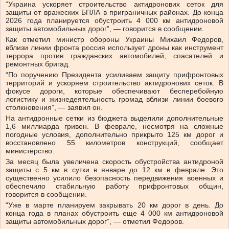
“Украина ускоряет строительство актидронових сеток для
защиты от вражеских БПЛА в приграничных районах. До конца
2026 года планируется обустроить 4 000 км антидроновой
защиты автомобильных дорог”, — говорится в сообщении.
Как отметил министр обороны Украины Михаил Федоров,
вблизи линии фронта россия использует дроны как инструмент
террора против гражданских автомобилей, спасателей и
ремонтных бригад.
“По поручению Президента усиливаем защиту прифронтовых
территорий и ускоряем строительство актидронових сеток. В
фокусе дороги, которые обеспечивают бесперебойную
логистику и жизнедеятельность громад вблизи линии боевого
столкновения”, — заявил он.
На антидронные сетки из бюджета выделили дополнительные
1,6 миллиарда гривен. В феврале, несмотря на сложные
погодные условия, дополнительно прикрыто 125 км дорог и
восстановлено 55 километров конструкций, сообщает
министерство.
За месяц была увеличена скорость обустройства антидроной
защиты с 5 км в сутки в январе до 12 км в феврале. Это
существенно усилило безопасность передвижения военных и
обеспечило стабильную работу прифронтовых общин,
говорится в сообщении.
“Уже в марте планируем закрывать 20 км дорог в день. До
конца года в планах обустроить еще 4 000 км антидроновой
защиты автомобильных дорог”, — отметил Федоров.