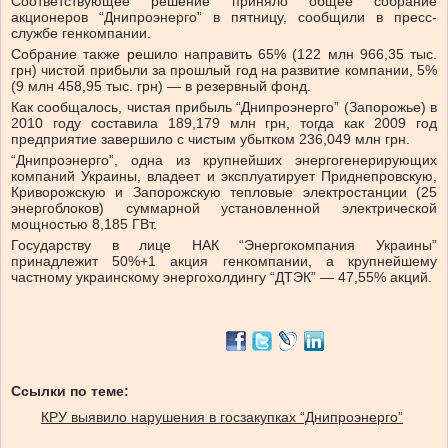
Соответствующее решение приняло общее собрание
акционеров “Днипроэнерго” в пятницу, сообщили в пресс-
службе генкомпании.
Собрание также решило направить 65% (122 млн 966,35 тыс.
грн) чистой прибыли за прошлый год на развитие компании, 5%
(9 млн 458,95 тыс. грн) — в резервный фонд.
Как сообщалось, чистая прибыль “Днипроэнерго” (Запорожье) в
2010 году составила 189,179 млн грн, тогда как 2009 год
предприятие завершило с чистым убытком 236,049 млн грн.
“Днипроэнерго”, одна из крупнейших энергогенерирующих
компаний Украины, владеет и эксплуатирует Приднепровскую,
Криворожскую и Запорожскую тепловые электростанции (25
энергоблоков) суммарной установленной электрической
мощностью 8,185 ГВт.
Государству в лице НАК “Энергокомпания Украины”
принадлежит 50%+1 акция генкомпании, а крупнейшему
частному украинскому энергохолдингу “ДТЭК” — 47,55% акций.
Ссылки по теме:
КРУ выявило нарушения в госзакупках “Днипроэнерго”