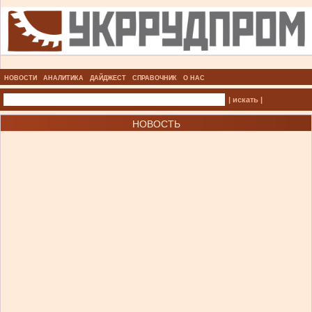
НОВОСТИ
АНАЛИТИКА
ДАЙДЖЕСТ
СПРАВОЧНИК
О НАС
| искать |
НОВОСТЬ