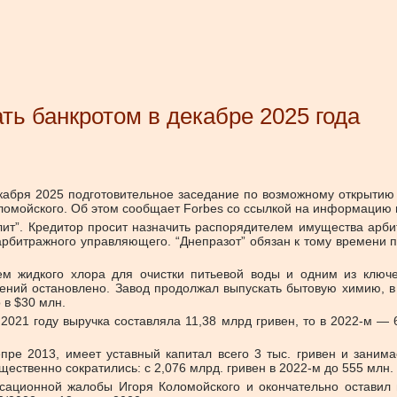
ть банкротом в декабре 2025 года
кабря 2025 подготовительное заседание по возможному открытию 
Коломойского. Об этом сообщает Forbes со ссылкой на информацию
ит”. Кредитор просит назначить распорядителем имущества арб
арбитражного управляющего. “Днепразот” обязан к тому времени п
ем жидкого хлора для очистки питьевой воды и одним из ключе
ий остановлено. Завод продолжал выпускать бытовую химию, в ча
 в $30 млн.
2021 году выручка составляла 11,38 млрд гривен, то в 2022-м — 
пре 2013, имеет уставный капитал всего 3 тыс. гривен и заним
ственно сократились: с 2,076 млрд. гривен в 2022-м до 555 млн. в
ссационной жалобы Игоря Коломойского и окончательно оставил 