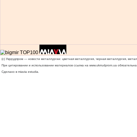
(c) Укррудпром — новости металлургии: цветная металлургия, черная металлургия, мета
При цитировании и использовании материалов ссылка на
www.ukrrudprom.ua
обязательна.
Сделано в miavia estudia.