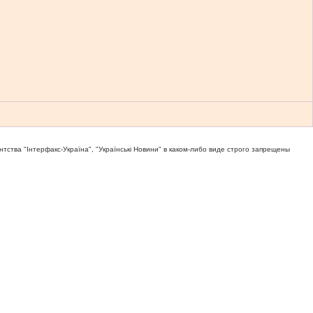
тва "Iнтерфакс-Україна", "Українськi Новини" в каком-либо виде строго запрещены