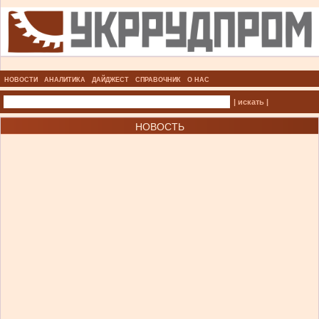
НОВОСТИ
АНАЛИТИКА
ДАЙДЖЕСТ
СПРАВОЧНИК
О НАС
| искать |
НОВОСТЬ