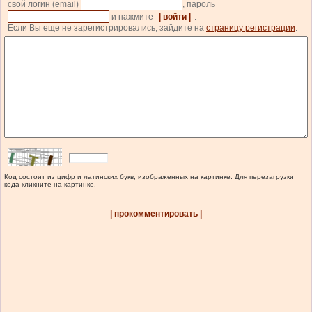
свой логин (email)
, пароль
и нажмите
| войти |
.
Если Вы еще не зарегистрировались, зайдите на
страницу регистрации
.
Код состоит из цифр и латинских букв, изображенных на картинке. Для перезагрузки
кода кликните на картинке.
| прокомментировать |