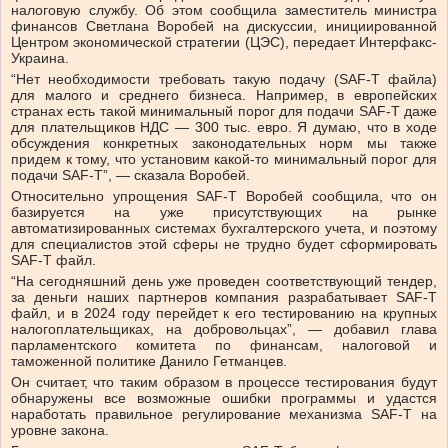
налоговую службу. Об этом сообщила заместитель министра
финансов Светлана Воробей на дискуссии, инициированной
Центром экономической стратегии (ЦЭС), передает Интерфакс-
Украина.
“Нет необходимости требовать такую подачу (SAF-T файла)
для малого и среднего бизнеса. Например, в европейских
странах есть такой минимальный порог для подачи SAF-T даже
для плательщиков НДС — 300 тыс. евро. Я думаю, что в ходе
обсуждения конкретных законодательных норм мы также
придем к тому, что установим какой-то минимальный порог для
подачи SAF-T”, — сказала Воробей.
Относительно упрощения SAF-T Воробей сообщила, что он
базируется на уже присутствующих на рынке
автоматизированных системах бухгалтерского учета, и поэтому
для специалистов этой сферы не трудно будет сформировать
SAF-T файл.
“На сегодняшний день уже проведен соответствующий тендер,
за деньги наших партнеров компания разрабатывает SAF-T
файл, и в 2024 году перейдет к его тестированию на крупных
налогоплательщиках, на добровольцах”, — добавил глава
парламентского комитета по финансам, налоговой и
таможенной политике Данило Гетманцев.
Он считает, что таким образом в процессе тестирования будут
обнаружены все возможные ошибки программы и удастся
наработать правильное регулирование механизма SAF-T на
уровне закона.