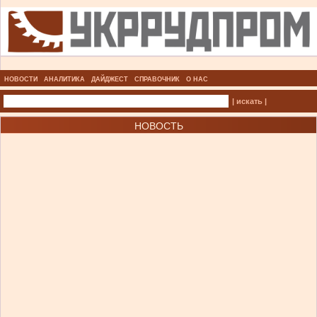
НОВОСТИ
АНАЛИТИКА
ДАЙДЖЕСТ
СПРАВОЧНИК
О НАС
| искать |
НОВОСТЬ