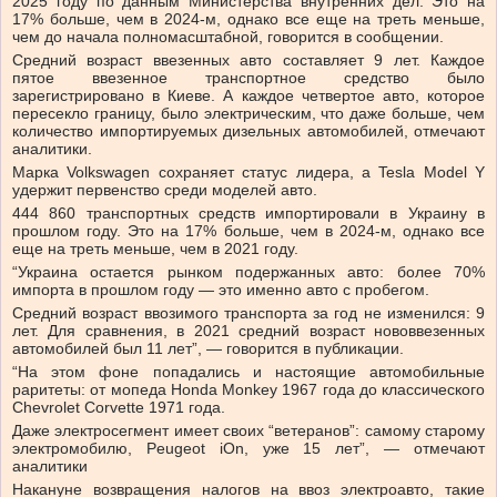
2025 году по данным Министерства внутренних дел. Это на
17% больше, чем в 2024-м, однако все еще на треть меньше,
чем до начала полномасштабной, говорится в сообщении.
Средний возраст ввезенных авто составляет 9 лет. Каждое
пятое ввезенное транспортное средство было
зарегистрировано в Киеве. А каждое четвертое авто, которое
пересекло границу, было электрическим, что даже больше, чем
количество импортируемых дизельных автомобилей, отмечают
аналитики.
Марка Volkswagen сохраняет статус лидера, а Tesla Model Y
удержит первенство среди моделей авто.
444 860 транспортных средств импортировали в Украину в
прошлом году. Это на 17% больше, чем в 2024-м, однако все
еще на треть меньше, чем в 2021 году.
“Украина остается рынком подержанных авто: более 70%
импорта в прошлом году — это именно авто с пробегом.
Средний возраст ввозимого транспорта за год не изменился: 9
лет. Для сравнения, в 2021 средний возраст нововвезенных
автомобилей был 11 лет”, — говорится в публикации.
“На этом фоне попадались и настоящие автомобильные
раритеты: от мопеда Honda Monkey 1967 года до классического
Chevrolet Corvette 1971 года.
Даже электросегмент имеет своих “ветеранов”: самому старому
электромобилю, Peugeot iOn, уже 15 лет”, — отмечают
аналитики
Накануне возвращения налогов на ввоз электроавто, такие