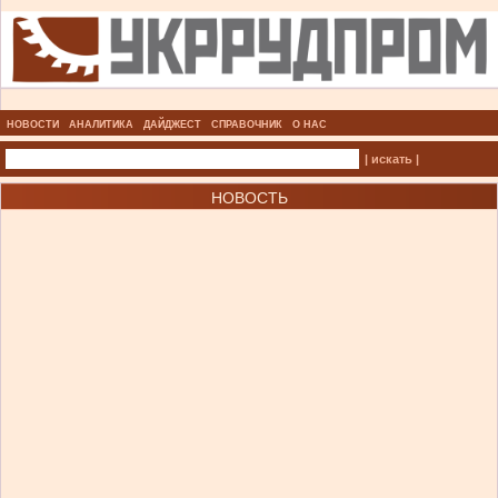
НОВОСТИ
АНАЛИТИКА
ДАЙДЖЕСТ
СПРАВОЧНИК
О НАС
| искать |
НОВОСТЬ