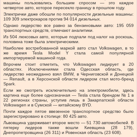
машины пользовались большим спросом — это каждое
четвертое авто, которое пересекло границу в прошлом году.
Электрички даже обошли по популярности дизельные машины:
109 309 электрокаров против 94 014 дизельных.
Однако лидерство все равно за бензиновыми авто: 195 059
транспортных средств, отмечают аналитики.
Из 504 люксовых авто, которые подпали под налог на роскошь,
половина тоже была электрическими.
Наиболее востребованной маркой авто стал Volkswagen, в то
же время Tesla Model Y стала самой популярной
импортируемой машиной года.
Впрочем стоит отметить, что Volkswagen лидирует в 20
областях. Исключениями стала Одесская область, где
лидерство неожиданно взял BMW, в Черниговской и Донецкой
— Renault, а в Херсонской области лидером стал мото-бренд
Spark.
Если же смотреть исключительно на электромобили, здесь
картина еще более однозначная — Tesla стала брендом № 1 в
22 регионах страны, уступив лишь в Закарпатской области
Volkswagen и в Сумской — китайскому BYD.
Почти каждое пятое ввезенное транспортное средство было
зарегистрировано в столице: 80 425 авто.
Львовщина удерживает второе место — 51 730 автомобилей. В
пятерку лидеров также вошли Киевщина (28 179),
Днепропетровщина (26 311) и Ровенская область (23 608).