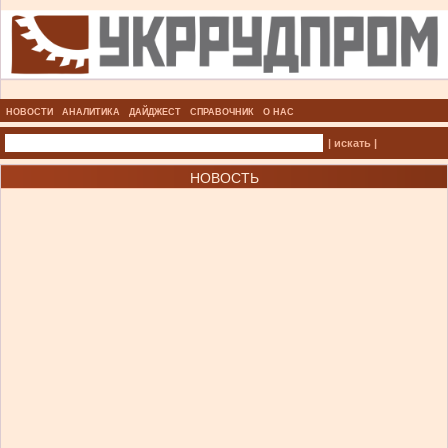
НОВОСТИ
АНАЛИТИКА
ДАЙДЖЕСТ
СПРАВОЧНИК
О НАС
| искать |
НОВОСТЬ