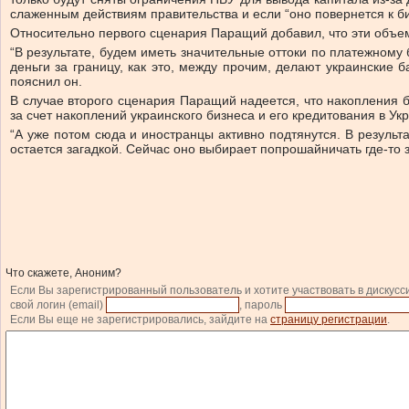
слаженным действиям правительства и если “оно повернется к б
Относительно первого сценария Паращий добавил, что эти объем
“В результате, будем иметь значительные оттоки по платежному
деньги за границу, как это, между прочим, делают украински
пояснил он.
В случае второго сценария Паращий надеется, что накопления б
за счет накоплений украинского бизнеса и его кредитования в У
“А уже потом сюда и иностранцы активно подтянутся. В результ
остается загадкой. Сейчас оно выбирает попрошайничать где-то 
Что скажете, Аноним?
Если Вы зарегистрированный пользователь и хотите участвовать в дискусс
свой логин (email)
, пароль
Если Вы еще не зарегистрировались, зайдите на
страницу регистрации
.