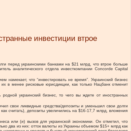
странные инвестиции втрое
олги перед украинскими банками на $21 млрд, что втрое больше
тель аналитического отдела инвесткомпании Concorde Capital
ем намекает, что “инвестировать не время”. Украинский бизнес
ти их в менее рисковые юрисдикции, как только Нацбанк отменит
ь родной украинский бизнес, то чего вы ждете от иностранных
ичил свои ликвидные средства/депозиты и уменьшил свои долги
как считать), депозиты увеличились на $16-17,7 млрд, вложения
неса или (и) вызов для украинской экономики. Он отметил, что
лько два из них: отток валюты из Украины объемом $15+ млрд как
ие накопленных средств и быстрый экономический рост благодаря