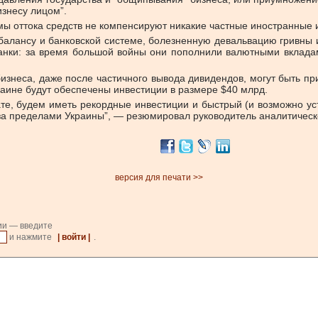
изнесу лицом”.
ы оттока средств не компенсируют никакие частные иностранные и
 балансу и банковской системе, болезненную девальвацию гривны 
е банки: за время большой войны они пополнили валютными вклад
изнеса, даже после частичного вывода дивидендов, могут быть п
краине будут обеспечены инвестиции в размере $40 млрд.
ате, будем иметь рекордные инвестиции и быстрый (и возможно ус
за пределами Украины”, — резюмировал руководитель аналитическо
версия для печати >>
ии — введите
и нажмите
| войти |
.