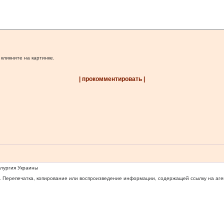
 кликните на картинке.
| прокомментировать |
ллургия Украины
 Перепечатка, копирование или воспроизведение информации, содержащей ссылку на агентс