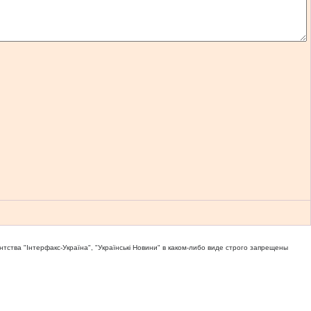
тва "Iнтерфакс-Україна", "Українськi Новини" в каком-либо виде строго запрещены