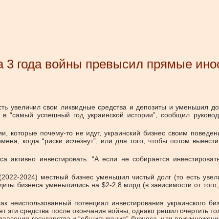
а 3 года войны превысил прямые ино
 есть увеличил свои ликвидные средства и депозиты и уменьшил д
 в “самый успешный год украинской истории”, сообщил руководи
и, которые почему-то не идут, украинский бизнес своим поведени
мена, когда “риски исчезнут”, или для того, чтобы потом вывес
са активно инвестировать. “А если не собирается инвестироват
(2022-2024) местный бизнес уменьшил чистый долг (то есть увел
иты бизнеса уменьшились на $2-2,8 млрд (в зависимости от того, 
ак неиспользованный потенциал инвестирования украинского биз
ует эти средства после окончания войны, однако решил очертить то
 давления государства и “общипывания” бизнеса, или приумножен