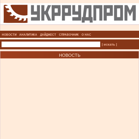
НОВОСТИ
АНАЛИТИКА
ДАЙДЖЕСТ
СПРАВОЧНИК
О НАС
| искать |
НОВОСТЬ