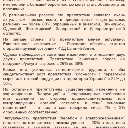
именно они с большей вероятностью могут стать объектом атак
противника.
В региональном разрезе это препятствие является очень
актуальным, прежде всего, в прифронтовых и центральных
регионах — более 80% опрошенных в Киевской, Винницкой,
Одесской, Житомирской, Запорожской и Днепропетровской
областях.
На западе страны это препятствие менее актуально.
Единственное исключение — Ровенская область, отметил
старший научный сотрудник ИЭД Евгений Ангел.
Однако наблюдаются заметные изменения в отношении двух
других препятствий. Препятствие “снижение спроса на
продукцию/услуги” выросло с 26% до 38%.
Кроме того, усилились логистические трудности, о чём
свидетельствует рост препятствия “сложности с перевозкой
сырья или готовой продукции по территории Украины” с 24% до
30%.
По остальным препятствиям существенных изменений не
зафиксировано. “Коррупция” и “неправомерные требования
или давление со стороны правоохранительных или
контролирующих органов” остаются “в тени” основных
препятствий — о них в мае говорили лишь 7% и 3%
опрошенных соответственно.
“Актуальность препятствия “перебои с электроснабжением”
остается на относительно низком уровне — 20% в мае, если
сравнивать с зимними атаками на нашу энергетическую