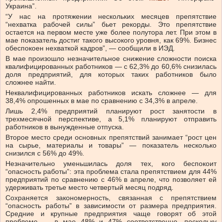
Украина”.
“У нас на протяжении нескольких месяцев препятствие
“нехватка рабочей силы” бьет рекорды. Это препятствие
остается на первом месте уже более полутора лет. При этом в
мае показатель достиг такого высокого уровня, как 69%. Бизнес
обеспокоен нехваткой кадров”, — сообщили в ИЭД.
В мае произошло незначительное снижение сложности поиска
квалифицированных работников — с 62,3% до 60,6% снизилась
доля предприятий, для которых таких работников было
сложнее найти.
Неквалифицированных работников искать сложнее — для
38,4% опрошенных в мае по сравнению с 34,3% в апреле.
Лишь 2,4% предприятий планируют рост занятости в
трехмесячной перспективе, а 5,1% планируют отправить
работников в вынужденные отпуска.
Второе место среди основных препятствий занимает “рост цен
на сырье, материалы и товары” — показатель несколько
снизился с 56% до 49%.
Незначительно уменьшилась доля тех, кого беспокоит
“опасность работы”: эта проблема стала препятствием для 44%
предприятий по сравнению с 46% в апреле, что позволяет ей
удерживать третье место четвертый месяц подряд.
Сохраняется закономерность, связанная с препятствием
“опасность работы” в зависимости от размера предприятия.
Средние и крупные предприятия чаще говорят об этой
проблеме — в мае 48% и 47% соответственно, поскольку