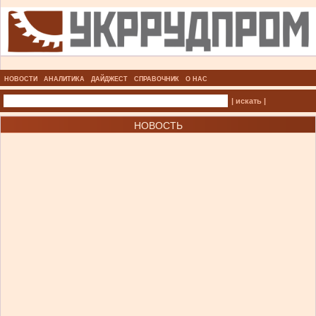
НОВОСТИ
АНАЛИТИКА
ДАЙДЖЕСТ
СПРАВОЧНИК
О НАС
| искать |
НОВОСТЬ