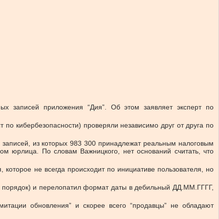
х записей приложения “Дия”. Об этом заявляет эксперт по
т по кибербезопасности) проверяли независимо друг от друга по
 записей, из которых 983 300 принадлежат реальным налоговым
м юрлица. По словам Важницкого, нет оснований считать, что
, которое не всегда происходит по инициативе пользователя, но
яв порядок) и перелопатил формат даты в дебильный ДД.ММ.ГГГГ,
митации обновления” и скорее всего “продавцы” не обладают