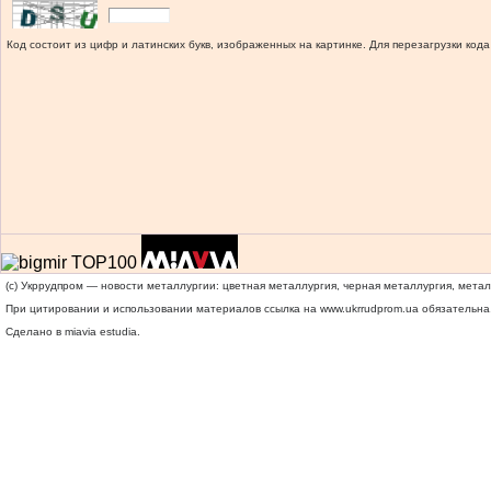
Код состоит из цифр и латинских букв, изображенных на картинке. Для перезагрузки кода
(c) Укррудпром — новости металлургии: цветная металлургия, черная металлургия, мета
При цитировании и использовании материалов ссылка на
www.ukrrudprom.ua
обязательна.
Сделано в miavia estudia.