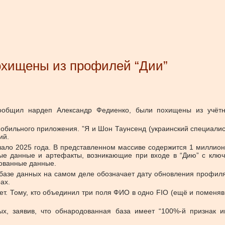
охищены из профилей “Дии”
ообщил нардеп Александр Федиенко, были похищены из учётны
обильного приложения. ”Я и Шон Таунсенд (украинский специалис
ий.
чало 2025 года. В представленном массиве содержится 1 миллион
ые данные и артефакты, возникающие при входе в “Дию” с ключо
ованные данные.
й базе данных на самом деле обозначает дату обновления профиля
ах.
нет. Тому, кто объединил три поля ФИО в одно FIO (ещё и помен
х, заявив, что обнародованная база имеет “100%-й признак и