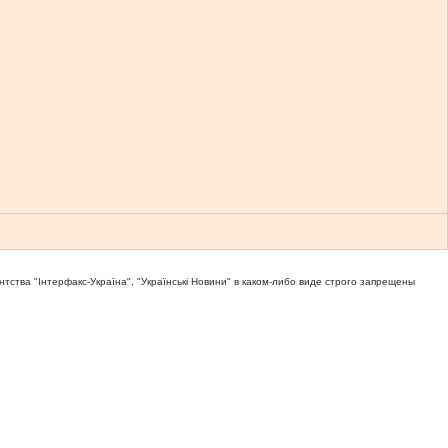
тва "Iнтерфакс-Україна", "Українськi Новини" в каком-либо виде строго запрещены