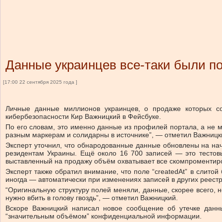
Данные украинцев все-таки были п
[17:00 22 сентября 2025 года ]
Личные данные миллионов украинцев, о продаже которых с
кибербезопасности Кир Важницкий в Фейсбуке.
По его словам, это именно данные из профилей портала, а не м
разным маркерам и солидарны в источнике”, — отметил Важницк
Эксперт уточнил, что обнародованные данные обновлены на на
резидентам Украины. Ещё около 16 700 записей — это тестов
выставленный на продажу объём охватывает все скомпроментир
Эксперт также обратил внимание, что поле “createdAt” в слито
иногда — автоматически при изменениях записей в других реестр
“Оригинальную структуру полей меняли, данные, скорее всего, 
нужно вбить в голову гвоздь”, — отметил Важницкий.
Вскоре Важницкий написал новое сообщение об утечке данны
“значительным объёмом” конфиденциальной информации.