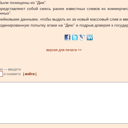
были похищены из “Дии”.
представляют собой смесь ранее известных сливов из коммерчес
нных”.
 фейковыми данными, чтобы выдать их за новый массовый слив и вв
динированную попытку атаки на “Дию” и подрыв доверия к госуд
версия для печати >>
ии — введите
и нажмите
| войти |
.