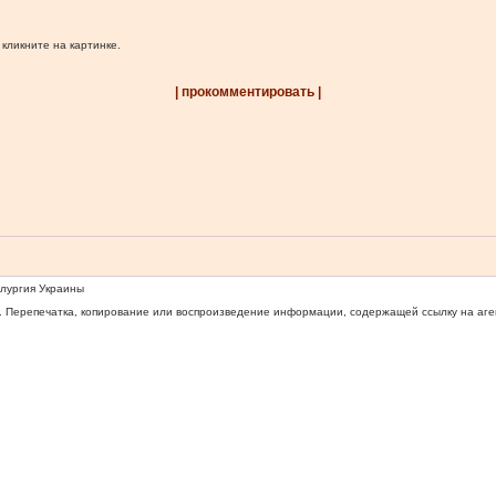
 кликните на картинке.
| прокомментировать |
ллургия Украины
 Перепечатка, копирование или воспроизведение информации, содержащей ссылку на агентс