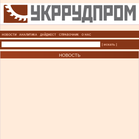
НОВОСТИ
АНАЛИТИКА
ДАЙДЖЕСТ
СПРАВОЧНИК
О НАС
| искать |
НОВОСТЬ