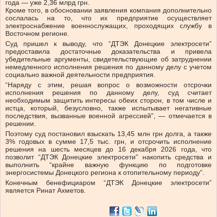
года — уже 2,36 млрд грн.
Кроме того, в обосновании заявления компания дополнительно
сослалась на то, что их предприятие осуществляет
электроснабжение военнослужащих, проходящих службу в
Восточном регионе.
Суд пришел к выводу, что “ДТЭК Донецкие электросети”
предоставила достаточные доказательства и привела
убедительные аргументы, свидетельствующие об затруднении
немедленного исполнения решения по данному делу с учетом
социально важной деятельности предприятия.
“Наряду с этим, решая вопрос о возможности отсрочки
исполнения решения по данному делу, суд считает
необходимым защитить интересы обеих сторон, в том числе и
истца, который, безусловно, также испытывает негативные
последствия, вызванные военной агрессией”, — отмечается в
решении.
Поэтому суд постановил взыскать 13,45 млн грн долга, а также
3% годовых в сумме 17,5 тыс. грн, и отсрочить исполнение
решения на шесть месяцев до 16 декабря 2026 года, что
позволит “ДТЭК Донецкие электросети” накопить средства и
выполнить “крайне важную функцию по подготовке
энергосистемы Донецкого региона к отопительному периоду”.
Конечным бенефициаром “ДТЭК Донецкие электросети”
является Ринат Ахметов.