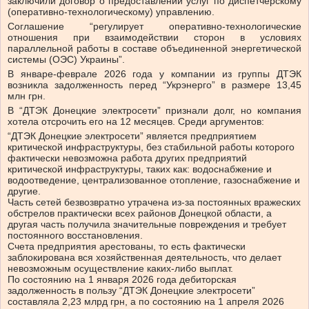
заключили договор о предоставлении услуг по диспетчерскому
(оперативно-технологическому) управлению.
Соглашение “регулирует оперативно-технологические
отношения при взаимодействии сторон в условиях
параллельной работы в составе объединенной энергетической
системы (ОЭС) Украины”.
В январе-феврале 2026 года у компании из группы ДТЭК
возникла задолженность перед “Укрэнерго” в размере 13,45
млн грн.
В “ДТЭК Донецкие электросети” признали долг, но компания
хотела отсрочить его на 12 месяцев. Среди аргументов:
“ДТЭК Донецкие электросети” является предприятием
критической инфраструктуры, без стабильной работы которого
фактически невозможна работа других предприятий
критической инфраструктуры, таких как: водоснабжение и
водоотведение, централизованное отопление, газоснабжение и
другие.
Часть сетей безвозвратно утрачена из-за постоянных вражеских
обстрелов практически всех районов Донецкой области, а
другая часть получила значительные повреждения и требует
постоянного восстановления.
Счета предприятия арестованы, то есть фактически
заблокирована вся хозяйственная деятельность, что делает
невозможным осуществление каких-либо выплат.
По состоянию на 1 января 2026 года дебиторская
задолженность в пользу “ДТЭК Донецкие электросети”
составляла 2,23 млрд грн, а по состоянию на 1 апреля 2026