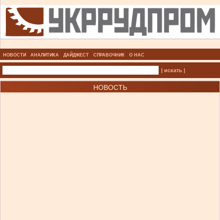
НОВОСТИ
АНАЛИТИКА
ДАЙДЖЕСТ
СПРАВОЧНИК
О НАС
| искать |
НОВОСТЬ