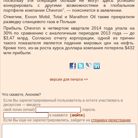
поскольку эти операции больше не могут здесь успешно
конкурировать с другими возможностями в глобальном
портфеле компании Chevron”, — поясняется в заявлении.
Отметим, Exxon Mobil, Total и Marathon Oil также прекратили
разведку сланцевого газа в Польше.
Прибыль Chevron в четвертом квартале 2014 года упала на
30% по сравнению с аналогичным периодом 2013 года — до
$3,47 млрд. Согласно отчету корпорации, одной из причин
такого показателя является падение мировых цен на нефть.
Кроме того, из-за роста курса доллара компания потеряла $432
млн прибыли.
версия для печати >>
Что скажете, Аноним?
Если Вы зарегистрированный пользователь и хотите участвовать в
дискуссии — введите
свой логин (email)
, пароль
и нажмите
| войти |
.
Если Вы еще не зарегистрировались, зайдите на
страницу регистрации
.