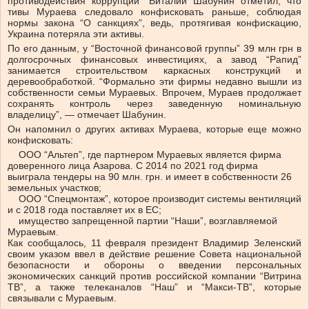
противодействия коррупции” Виталий Шабунин отметил, что
тивы Мураева следовало конфисковать раньше, соблюдая
нормы закона “О санкциях”, ведь, протягивая конфискацию,
Украина потеряла эти активы.
По его данным, у “Восточной финансовой группы” 39 млн грн в
долгосрочных финансовых инвестициях, а завод “Рапид”
занимается строительством каркасных конструкций и
деревообработкой. “Формально эти фирмы недавно вышли из
собственности семьи Мураевых. Впрочем, Мураев продолжает
сохранять контроль через заведенную номинальную
владелицу”, — отмечает Шабунин.
Он напомнил о других активах Мураева, которые еще можно
конфисковать:
ООО “Альтеп”, где партнером Мураевых является фирма
доверенного лица Азарова. С 2014 по 2021 год фирма
выиграла тендеры на 90 млн. грн. и имеет в собственности 26
земельных участков;
ООО “Спецмонтаж”, которое производит системы вентиляций
и с 2018 года поставляет их в ЕС;
имущество запрещенной партии “Наши”, возглавляемой
Мураевым.
Как сообщалось, 11 февраля президент Владимир Зеленский
своим указом ввел в действие решение Совета национальной
безопасности и обороны о введении персональных
экономических санкций против российской компании “Витрина
ТВ”, а также телеканалов “Наш” и “Макси-ТВ”, которые
связывали с Мураевым.