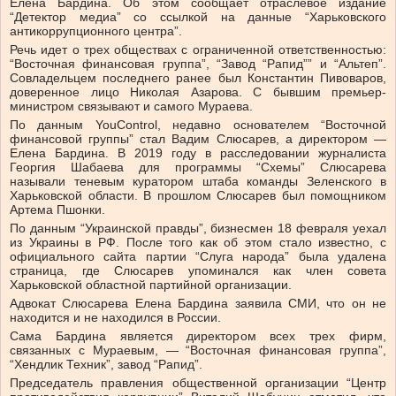
Елена Бардина. Об этом сообщает отраслевое издание
“Детектор медиа” со ссылкой на данные “Харьковского
антикоррупционного центра”.
Речь идет о трех обществах с ограниченной ответственностью:
“Восточная финансовая группа”, “Завод “Рапид”” и “Альтеп”.
Совладельцем последнего ранее был Константин Пивоваров,
доверенное лицо Николая Азарова. С бывшим премьер-
министром связывают и самого Мураева.
По данным YouControl, недавно основателем “Восточной
финансовой группы” стал Вадим Слюсарев, а директором —
Елена Бардина. В 2019 году в расследовании журналиста
Георгия Шабаева для программы “Схемы” Слюсарева
называли теневым куратором штаба команды Зеленского в
Харьковской области. В прошлом Слюсарев был помощником
Артема Пшонки.
По данным “Украинской правды”, бизнесмен 18 февраля уехал
из Украины в РФ. После того как об этом стало известно, с
официального сайта партии “Слуга народа” была удалена
страница, где Слюсарев упоминался как член совета
Харьковской областной партийной организации.
Адвокат Слюсарева Елена Бардина заявила СМИ, что он не
находится и не находился в России.
Сама Бардина является директором всех трех фирм,
связанных с Мураевым, — “Восточная финансовая группа”,
“Хендлик Техник”, завод “Рапид”.
Председатель правления общественной организации “Центр