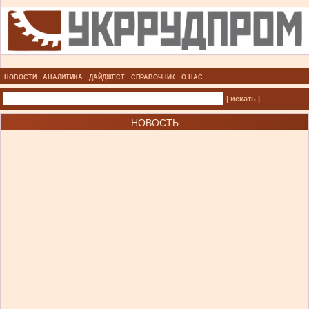
НОВОСТИ
АНАЛИТИКА
ДАЙДЖЕСТ
СПРАВОЧНИК
О НАС
| искать |
НОВОСТЬ