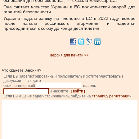
основания для беспокойства”, — сказала комиссар ЕС.
Она считает членство Украины в ЕС политической опорой для
гарантий безопасности.
Украина подала заявку на членство в ЕС в 2022 году, вскоре
после начала российского вторжения, и надеется
присоединиться к союзу до конца десятилетия.
версия для печати >>
Что скажете, Аноним?
Если Вы зарегистрированный пользователь и хотите участвовать в
дискуссии — введите
свой логин (email)
, пароль
и нажмите
| войти |
.
Если Вы еще не зарегистрировались, зайдите на
страницу регистрации
.