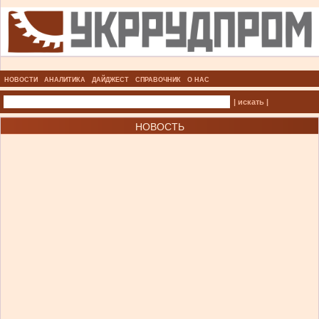
НОВОСТИ
АНАЛИТИКА
ДАЙДЖЕСТ
СПРАВОЧНИК
О НАС
| искать |
НОВОСТЬ