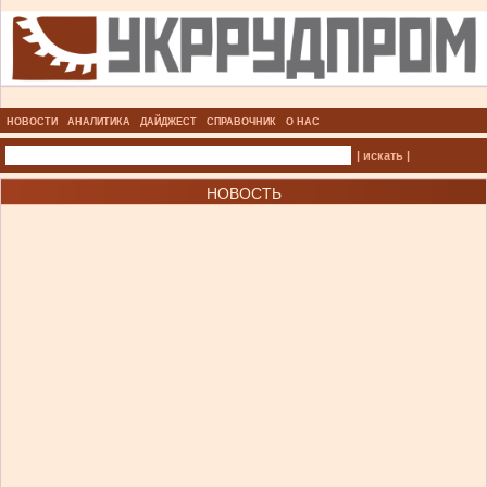
НОВОСТИ
АНАЛИТИКА
ДАЙДЖЕСТ
СПРАВОЧНИК
О НАС
| искать |
НОВОСТЬ