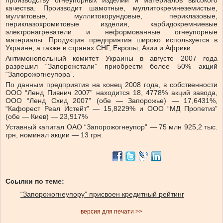
производству огнеупорных изделий и материалов высокого
качества. Производит шамотные, муллитокремнеземистые,
муллитовые, муллитокорундовые, периклазовые,
периклазохромитовые изделия, карбидокремниевые
электронагреватели и неформованные огнеупорные
материалы. Продукция предприятия широко используется в
Украине, а также в странах СНГ, Европы, Азии и Африки.
Антимонопольный комитет Украины в августе 2007 года
разрешил “Запорожстали” приобрести более 50% акций
“Запорожогнеупора”.
По данным предприятия на конец 2008 года, в собственности
ООО “Ленд Пивнич 2007” находится 18, 4778% акций завода,
ООО “Ленд Схид 2007” (обе — Запорожье) — 17,6431%,
“Кафорест Реал Истейт” — 15,8229% и ООО “МД Пропетиз”
(обе — Киев) — 23,917%
Уставный капитал ОАО “Запорожогнеупор” — 75 млн 925,2 тыс.
грн, номинал акции — 13 грн.
Ссылки по теме:
“Запорожогнеупору” присвоен кредитный рейтинг
версия для печати >>