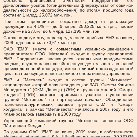
Согласно финансовой отчетности предприятия, его
доналоговый убыток (отрицательный финрезультат от обычной
деятельности до налогообложения) по итогам прошлого года
составил 1 млрд. 25,072 млн. грн.
При этом предприятие сократило доход от реализации
продукции на 4,1% — до 9 млрд. 258,225 млн. грн., чистый
доход — на 27,8%, до 6 млрд. 127,195 млн. грн.
Согласно документу, нераспределенная прибыль ЕМЗ на конец
2009 года составила 70,617 млн. грн.
ОАО “ЕМЗ” вместе с совместным украинско-швейцарским
предприятием ООО “Метален” входит в группу предприятий
ЕМЗ. Предприятия, являющиеся отдельными юридическими
лицами, осуществляют хозяйственную деятельность на одной
производственной площадке, имеют единый производственный
цикл, на них осуществляется единое оперативное управление.
ЕМЗ и “Метален” входят в состав группы “Метинвест”,
акционерами которой являются донецкое ЗАО “Систем Кэпитал
Менеджмент” (СКМ, Донецк) (75%) и группа компаний “Смарт-
холдинг” (25%), которые принимают участие в управлении
группой “Метинвест” на партнерских началах. Объединение
горно-металлургических активов группы СКМ и “Смарт-
холдинга” в рамках “Метинвеста” началось в 2007 году и его
планировалось завершить в 2009 году.
Управляющей компанией группы “Метинвест” является ООО
“Метинвест Холдинг”.
По данным ОАО “ЕМЗ” на конец 2009 года, в собственности
Metinvest International S.A. (Швейцария) находится 30,3378%