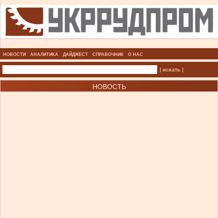
НОВОСТИ
АНАЛИТИКА
ДАЙДЖЕСТ
СПРАВОЧНИК
О НАС
| искать |
НОВОСТЬ