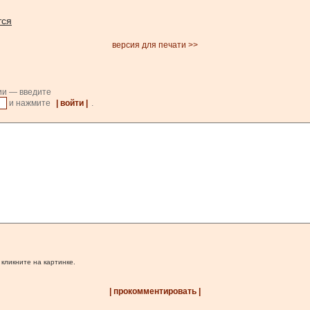
тся
версия для печати >>
ии — введите
и нажмите
| войти |
.
 кликните на картинке.
| прокомментировать |