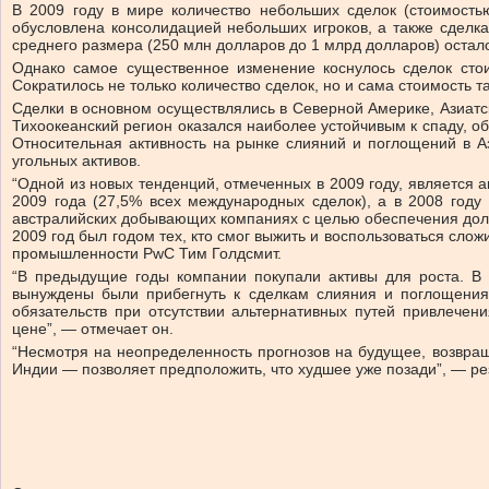
В 2009 году в мире количество небольших сделок (стоимост
обусловлена консолидацией небольших игроков, а также сделка
среднего размера (250 млн долларов до 1 млрд долларов) остало
Однако самое существенное изменение коснулось сделок сто
Сократилось не только количество сделок, но и сама стоимость т
Сделки в основном осуществлялись в Северной Америке, Азиатско
Тихоокеанский регион оказался наиболее устойчивым к спаду, о
Относительная активность на рынке слияний и поглощений в Аз
угольных активов.
“Одной из новых тенденций, отмеченных в 2009 году, является 
2009 года (27,5% всех международных сделок), а в 2008 году
австралийских добывающих компаниях с целью обеспечения дол
2009 год был годом тех, кто смог выжить и воспользоваться сл
промышленности PwC Тим Голдсмит.
“В предыдущие годы компании покупали активы для роста. В 
вынуждены были прибегнуть к сделкам слияния и поглощения,
обязательств при отсутствии альтернативных путей привлече
цене”, — отмечает он.
“Несмотря на неопределенность прогнозов на будущее, возвр
Индии — позволяет предположить, что худшее уже позади”, — р