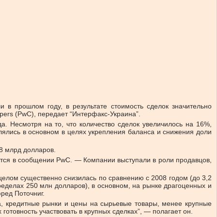
 в прошлом году, в результате стоимость сделок значительно
pers (PwC), передает “Интерфакс-Украина”.
. Несмотря на то, что количество сделок увеличилось на 16%,
лялись в основном в целях укрепления баланса и снижения доли
,8 млрд долларов.
ется в сообщении PwC. — Компании выступали в роли продавцов,
целом существенно снизилась по сравнению с 2008 годом (до 3,2
ределах 250 млн долларов), в основном, на рынке драгоценных и
ред Поточниг.
ика, кредитные рынки и цены на сырьевые товары, менее крупные
готовность участвовать в крупных сделках”, — полагает он.