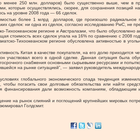
ью менее 250 млн. долларов) было существенно выше, чем в пр
ми, которые осуществлялись, скорее, для сохранения позиций на
сь на уровне 2008 года — 66 сделок.
имостью более 1 млрд долларов, где произошло радикальное п
аких сделок: ни одна из сделок, согласно исследованию PwC, не п
-Тихоокеанском регионе и Австралазии, что было обусловлено акт
бщая стоимость всех сделок упала на 16% по сравнению с 2008 год
иатско-Тихоокеанском регионе обусловлена активностью в угольн
активность Китая в качестве покупателя, на его долю приходится 
 он участвовал всего в одной сделке. Данная ситуация была об
госрочного снабжения основными сырьевыми ресурсами и попыткой
ожившейся на рынке ситуацией”, — заявил руководитель междунар
условиях глобального экономического спада тенденция измени
 чтобы погасить свои долговые обязательства или найти средс
ния финансирования дали возможность компаниям, обладающим 
ащение на рынок слияний и поглощений крупнейших мировых потр
езюмировал Голдсмит.