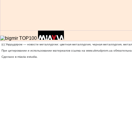
(c) Укррудпром — новости металлургии: цветная металлургия, черная металлургия, мета
При цитировании и использовании материалов ссылка на
www.ukrrudprom.ua
обязательна.
Сделано в miavia estudia.