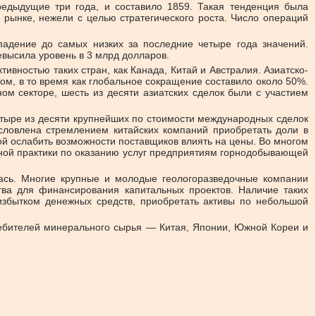
едыдущие три года, и составило 1859. Такая тенденция была
 рынке, нежели с целью стратегического роста. Число операций
адение до самых низких за последние четыре года значений.
ревысила уровень в 3 млрд долларов.
ивностью таких стран, как Канада, Китай и Австралия. Азиатско-
ом, в то время как глобальное сокращение составило около 50%.
ом секторе, шесть из десяти азиатских сделок были с участием
четыре из десяти крупнейших по стоимости международных сделок
условлена стремлением китайских компаний приобретать доли в
 ослабить возможности поставщиков влиять на цены. Во многом
одной практики по оказанию услуг предприятиям горнодобывающей
лась. Многие крупные и молодые геологоразведочные компании
тва для финансирования капитальных проектов. Наличие таких
избытком денежных средств, приобретать активы по небольшой
ебителей минерального сырья — Китая, Японии, Южной Кореи и