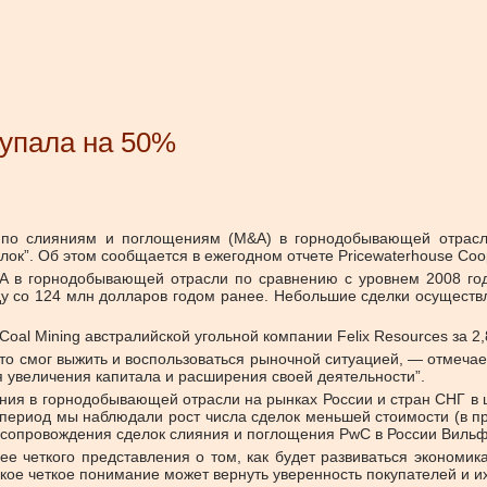
 упала на 50%
 по слияниям и поглощениям (M&A) в горнодобывающей отрасли
елок”. Об этом сообщается в ежегодном отчете Pricewaterhouse Coo
 в горнодобывающей отрасли по сравнению с уровнем 2008 года
оду со 124 млн долларов годом ранее. Небольшие сделки осуществ
al Mining австралийской угольной компании Felix Resources за 2
то смог выжить и воспользоваться рыночной ситуацией, — отмеча
ля увеличения капитала и расширения своей деятельности”.
ния в горнодобывающей отрасли на рынках России и стран СНГ в 
 период мы наблюдали рост числа сделок меньшей стоимости (в п
ы сопровождения сделок слияния и поглощения PwC в России Вильф
лее четкого представления о том, как будет развиваться эконом
кое четкое понимание может вернуть уверенность покупателей и их 