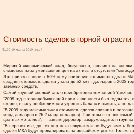
Стоимость сделок в горной отрасли
[11:00 10 марта 2010 года ]
Мировой экономический спад, безусловно, повлиял на сделки
снизилась из-за уменьшения цен на активы и отсутствия “мегасд
Это привело почти к 50%-ному снижению стоимости сделок M&A
средняя стоимость сделки упала до 52 млн. долларов в 2009 г
заемных средств.
Самой крупной сделкой стало приобретение компанией Yanzhou Co
“2009 год в горнодобывающей промышленности был годом тех, к
скорее, в силу необходимости укрепить баланс и выжить, а не д
“В 2009 году максимальная стоимость сделок слияния и поглоще
млрд долларов с 25,2 млрд долларов). При этом в тот же самый
цветных металлов”, — заявил директор, замруководителя групп
“В перспективе, до тех пор пока покупатели не будут иметь бо
сделки M&A будут превалировать на российском рынке. Только та