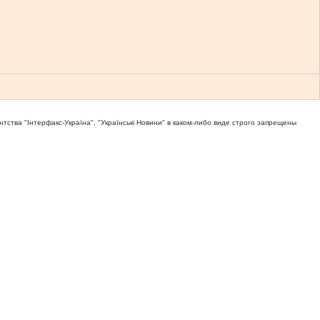
тва "Iнтерфакс-Україна", "Українськi Новини" в каком-либо виде строго запрещены