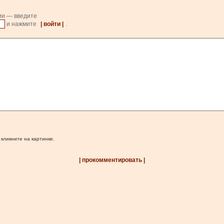
ии — введите
и нажмите
| войти |
.
 кликните на картинке.
| прокомментировать |