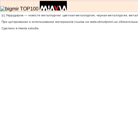
(c) Укррудпром — новости металлургии: цветная металлургия, черная металлургия, мета
При цитировании и использовании материалов ссылка на
www.ukrrudprom.ua
обязательна.
Сделано в miavia estudia.