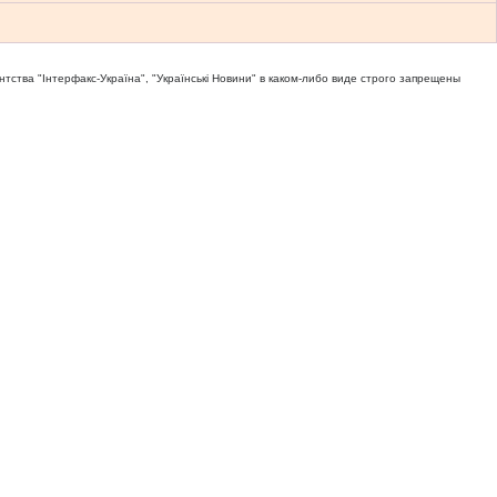
тва "Iнтерфакс-Україна", "Українськi Новини" в каком-либо виде строго запрещены