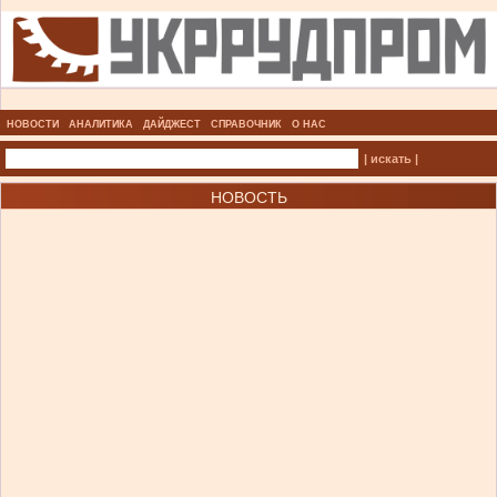
НОВОСТИ
АНАЛИТИКА
ДАЙДЖЕСТ
СПРАВОЧНИК
О НАС
| искать |
НОВОСТЬ