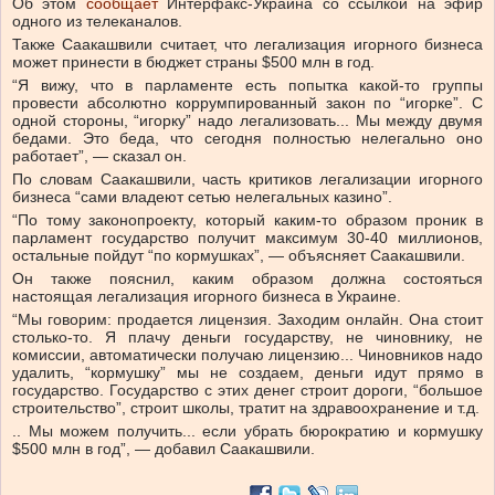
Об этом
сообщает
Интерфакс-Украина со ссылкой на эфир
одного из телеканалов.
Также Саакашвили считает, что легализация игорного бизнеса
может принести в бюджет страны $500 млн в год.
“Я вижу, что в парламенте есть попытка какой-то группы
провести абсолютно коррумпированный закон по “игорке”. С
одной стороны, “игорку” надо легализовать... Мы между двумя
бедами. Это беда, что сегодня полностью нелегально оно
работает”, — сказал он.
По словам Саакашвили, часть критиков легализации игорного
бизнеса “сами владеют сетью нелегальных казино”.
“По тому законопроекту, который каким-то образом проник в
парламент государство получит максимум 30-40 миллионов,
остальные пойдут “по кормушках”, — объясняет Саакашвили.
Он также пояснил, каким образом должна состояться
настоящая легализация игорного бизнеса в Украине.
“Мы говорим: продается лицензия. Заходим онлайн. Она стоит
столько-то. Я плачу деньги государству, не чиновнику, не
комиссии, автоматически получаю лицензию... Чиновников надо
удалить, “кормушку” мы не создаем, деньги идут прямо в
государство. Государство с этих денег строит дороги, “большое
строительство”, строит школы, тратит на здравоохранение и т.д.
.. Мы можем получить... если убрать бюрократию и кормушку
$500 млн в год”, — добавил Саакашвили.