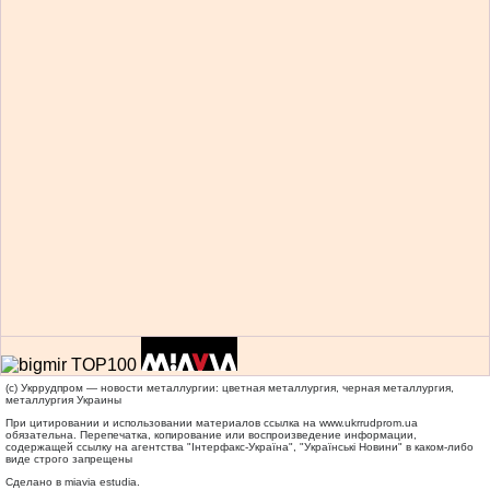
(c) Укррудпром — новости металлургии: цветная металлургия, черная металлургия,
металлургия Украины
При цитировании и использовании материалов ссылка на
www.ukrrudprom.ua
обязательна. Перепечатка, копирование или воспроизведение информации,
содержащей ссылку на агентства "Iнтерфакс-Україна", "Українськi Новини" в каком-либо
виде строго запрещены
Сделано в miavia estudia.