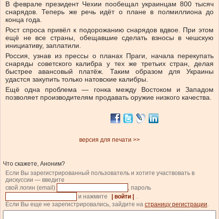
В феврале президент Чехии пообещал украинцам 800 тысяч
снарядов. Теперь же речь идёт о плане в полмиллиона до
конца года.
Рост спроса привёл к подорожанию снарядов вдвое. При этом
ещё не все страны, обещавшие сделать взносы в чешскую
инициативу, заплатили.
Россия, узнав из прессы о планах Праги, начала перекупать
снаряды советского калибра у тех же третьих стран, делая
быстрее авансовый платёж. Таким образом для Украины
удастся закупить только натовские калибры.
Ещё одна проблема — гонка между Востоком и Западом
позволяет производителям продавать оружие низкого качества.
версия для печати >>
Что скажете, Аноним?
Если Вы зарегистрированный пользователь и хотите участвовать в
дискуссии — введите
свой логин (email)
, пароль
и нажмите
| войти |
.
Если Вы еще не зарегистрировались, зайдите на
страницу регистрации
.