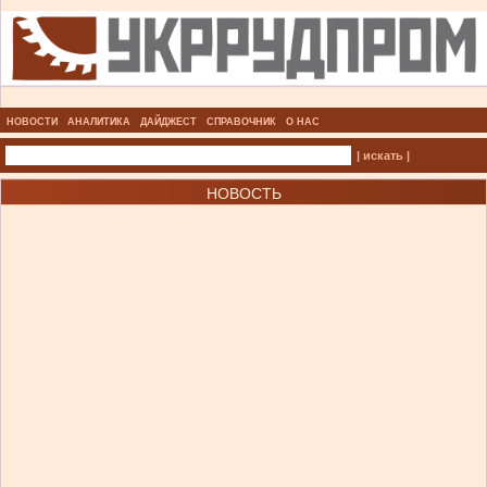
НОВОСТИ
АНАЛИТИКА
ДАЙДЖЕСТ
СПРАВОЧНИК
О НАС
| искать |
НОВОСТЬ