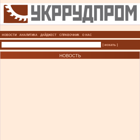
НОВОСТИ
АНАЛИТИКА
ДАЙДЖЕСТ
СПРАВОЧНИК
О НАС
| искать |
НОВОСТЬ