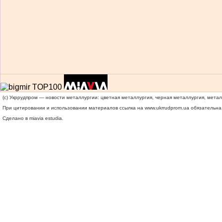
(c) Укррудпром — новости металлургии: цветная металлургия, черная металлургия, мета
При цитировании и использовании материалов ссылка на
www.ukrrudprom.ua
обязательна.
Сделано в miavia estudia.