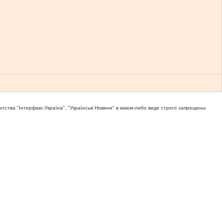
тва "Iнтерфакс-Україна", "Українськi Новини" в каком-либо виде строго запрещены