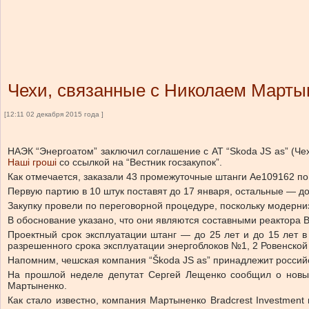
Чехи, связанные с Николаем Марты
[12:11 02 декабря 2015 года ]
НАЭК “Энергоатом” заключил соглашение с AT “Skoda JS as” (Чех
Наші гроші
со ссылкой на “Вестник госзакупок”.
Как отмечается, заказали 43 промежуточные штанги Ае109162 по 
Первую партию в 10 штук поставят до 17 января, остальные — до
Закупку провели по переговорной процедуре, поскольку модерни
В обоснование указано, что они являются составными реактора 
Проектный срок эксплуатации штанг — до 25 лет и до 15 лет 
разрешенного срока эксплуатации энергоблоков №1, 2 Ровенской
Напомним, чешская компания “Škoda JS as” принадлежит росси
На прошлой неделе депутат Сергей Лещенко сообщил о новых
Мартыненко.
Как стало известно, компания Мартыненко Bradcrest Investment