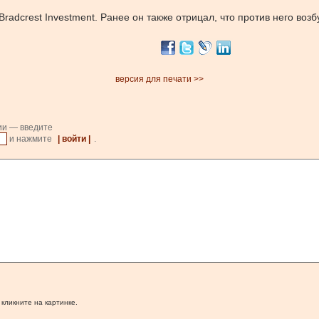
radcrest Investment. Ранее он также отрицал, что против него воз
версия для печати >>
ии — введите
и нажмите
| войти |
.
 кликните на картинке.