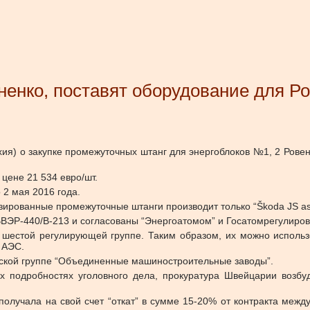
ненко, поставят оборудование для Р
ия) о закупке промежуточных штанг для энергоблоков №1, 2 Ровен
цене 21 534 евро/шт.
 2 мая 2016 года.
зированные промежуточные штанги производит только “Škoda JS as
ВВЭР-440/В-213 и согласованы “Энергоатомом” и Госатомрегулиро
в шестой регулирующей группе. Таким образом, их можно исполь
 АЭС.
йской группе “Объединенные машиностроительные заводы”.
 подробностях уголовного дела, прокуратура Швейцарии возб
 получала на свой счет “откат” в сумме 15-20% от контракта меж