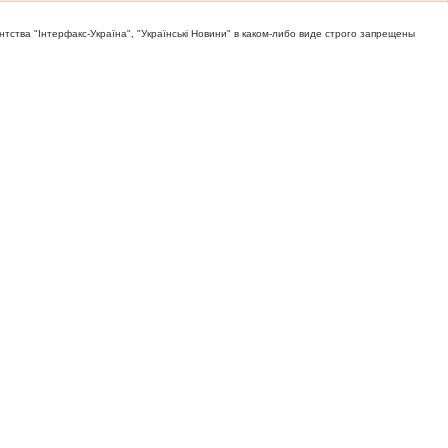
тва "Iнтерфакс-Україна", "Українськi Новини" в каком-либо виде строго запрещены