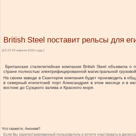
British Steel поставит рельсы для е
[13:15 03 апреля 2024 года ]
Британская сталелитейная компания British Steel объявила о п
стране полностью электрифицированной магистральной грузовой
На своем заводе в Сканторпе компания будет производить в обще
в северный египетский порт Александрия в этом месяце и в и
востоке до Суэцкого залива и Красного моря.
Что скажете, Аноним?
Если Вы зарегистрированный пользователь и хотите участвовать в дискусс