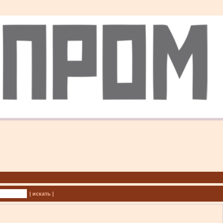
| искать |