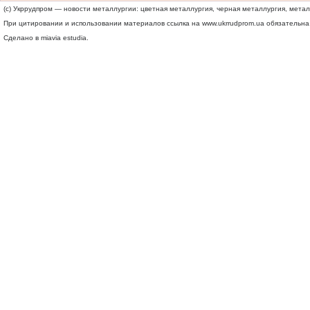
(c) Укррудпром — новости металлургии: цветная металлургия, черная металлургия, мета
При цитировании и использовании материалов ссылка на
www.ukrrudprom.ua
обязательна.
Сделано в miavia estudia.