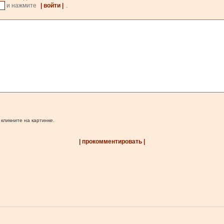
и нажмите
| войти |
.
 кликните на картинке.
| прокомментировать |