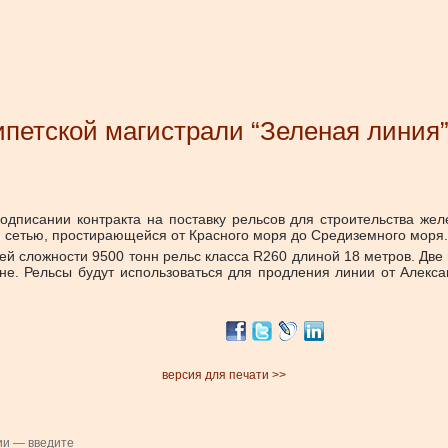
гипетской магистрали “Зеленая линия
одписании контракта на поставку рельсов для строительства жел
 сетью, простирающейся от Красного моря до Средиземного моря
й сложности 9500 тонн рельс класса R260 длиной 18 метров. Две п
юне. Рельсы будут использоваться для продления линии от Алекс
версия для печати >>
ии — введите