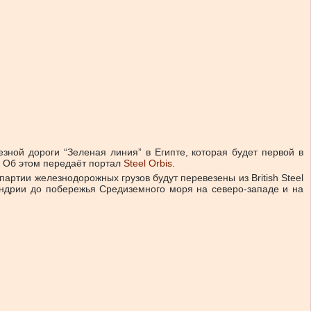
”
езной дороги “Зеленая линия” в Египте, которая будет первой в
. Об этом передаёт портал
Steel Orbis
.
артии железнодорожных грузов будут перевезены из British Steel
андрии до побережья Средиземного моря на северо-западе и на