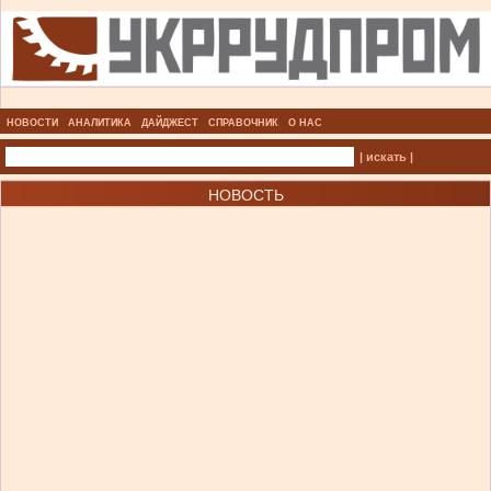
НОВОСТИ
АНАЛИТИКА
ДАЙДЖЕСТ
СПРАВОЧНИК
О НАС
| искать |
НОВОСТЬ