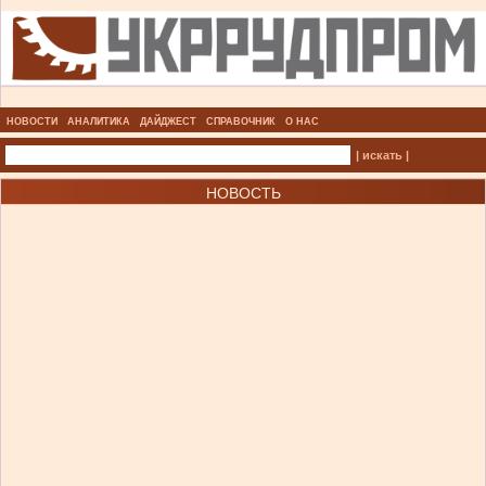
НОВОСТИ
АНАЛИТИКА
ДАЙДЖЕСТ
СПРАВОЧНИК
О НАС
| искать |
НОВОСТЬ