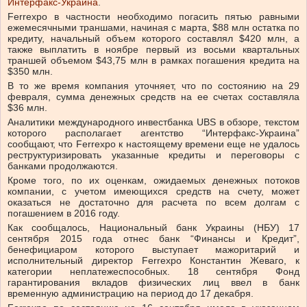
Интерфакс-Украина
.
Ferrexpo в частности необходимо погасить пятью равными
ежемесячными траншами, начиная с марта, $88 млн остатка по
кредиту, начальный объем которого составлял $420 млн, а
также выплатить в ноябре первый из восьми квартальных
траншей объемом $43,75 млн в рамках погашения кредита на
$350 млн.
В то же время компания уточняет, что по состоянию на 29
февраля, сумма денежных средств на ее счетах составляла
$36 млн.
Аналитики международного инвестбанка UBS в обзоре, текстом
которого располагает агентство “Интерфакс-Украина”
сообщают, что Ferrexpo к настоящему времени еще не удалось
реструктуризировать указанные кредиты и переговоры с
банками продолжаются.
Кроме того, по их оценкам, ожидаемых денежных потоков
компании, с учетом имеющихся средств на счету, может
оказаться не достаточно для расчета по всем долгам с
погашением в 2016 году.
Как сообщалось, Национальный банк Украины (НБУ) 17
сентября 2015 года отнес банк “Финансы и Кредит”,
бенефициаром которого выступает мажоритарий и
исполнительный директор Ferrexpo Константин Жеваго, к
категории неплатежеспособных. 18 сентября Фонд
гарантирования вкладов физических лиц ввел в банк
временную администрацию на период до 17 декабря.