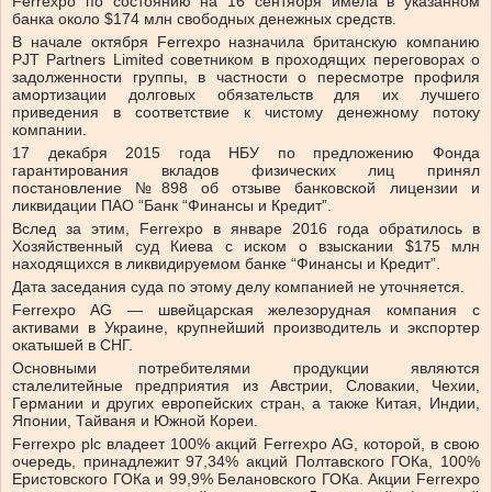
Ferrexpo по состоянию на 16 сентября имела в указанном
банка около $174 млн свободных денежных средств.
В начале октября Ferrexpo назначила британскую компанию
PJT Partners Limited советником в проходящих переговорах о
задолженности группы, в частности о пересмотре профиля
амортизации долговых обязательств для их лучшего
приведения в соответствие к чистому денежному потоку
компании.
17 декабря 2015 года НБУ по предложению Фонда
гарантирования вкладов физических лиц принял
постановление №898 об отзыве банковской лицензии и
ликвидации ПАО “Банк “Финансы и Кредит”.
Вслед за этим, Ferrexpo в январе 2016 года обратилось в
Хозяйственный суд Киева с иском о взыскании $175 млн
находящихся в ликвидируемом банке “Финансы и Кредит”.
Дата заседания суда по этому делу компанией не уточняется.
Ferrexpo AG — швейцарская железорудная компания с
активами в Украине, крупнейший производитель и экспортер
окатышей в СНГ.
Основными потребителями продукции являются
сталелитейные предприятия из Австрии, Словакии, Чехии,
Германии и других европейских стран, а также Китая, Индии,
Японии, Тайваня и Южной Кореи.
Ferrеxpo plc владеет 100% акций Ferrexpo AG, которой, в свою
очередь, принадлежит 97,34% акций Полтавского ГОКа, 100%
Еристовского ГОКа и 99,9% Белановского ГОКа. Акции Ferrexpo