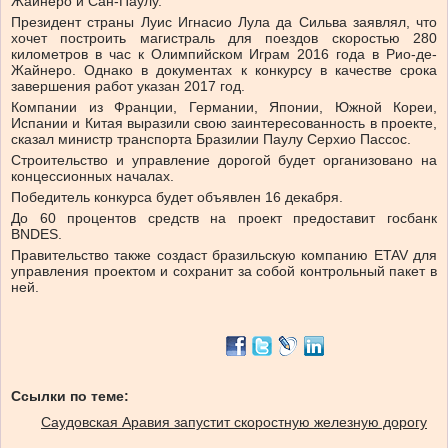
Жайнеро и Сан-Паулу.
Президент страны Луис Игнасио Лула да Сильва заявлял, что
хочет построить магистраль для поездов скоростью 280
километров в час к Олимпийском Играм 2016 года в Рио-де-
Жайнеро. Однако в документах к конкурсу в качестве срока
завершения работ указан 2017 год.
Компании из Франции, Германии, Японии, Южной Кореи,
Испании и Китая выразили свою заинтересованность в проекте,
сказал министр транспорта Бразилии Паулу Серхио Пассос.
Строительство и управление дорогой будет организовано на
концессионных началах.
Победитель конкурса будет объявлен 16 декабря.
До 60 процентов средств на проект предоставит госбанк
BNDES.
Правительство также создаст бразильскую компанию ETAV для
управления проектом и сохранит за собой контрольный пакет в
ней.
Ссылки по теме:
Саудовская Аравия запустит скоростную железную дорогу