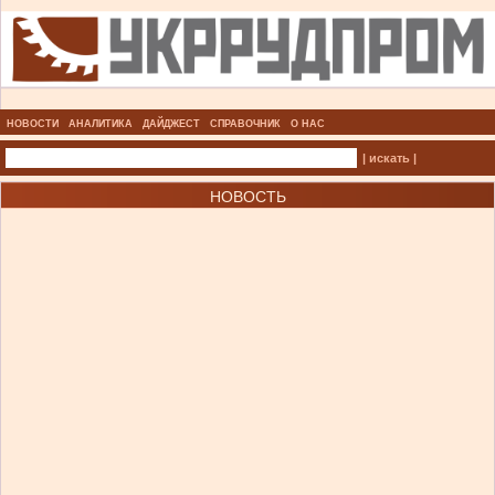
НОВОСТИ
АНАЛИТИКА
ДАЙДЖЕСТ
СПРАВОЧНИК
О НАС
| искать |
НОВОСТЬ