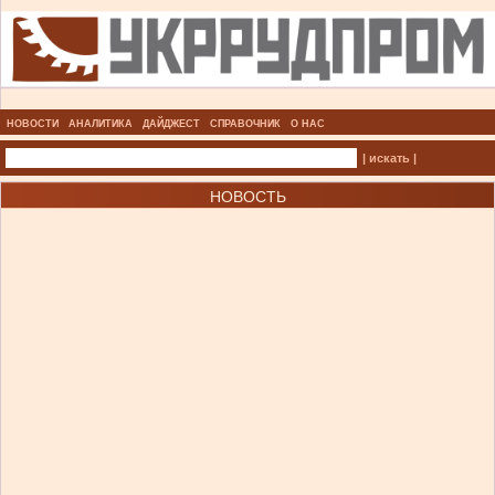
НОВОСТИ
АНАЛИТИКА
ДАЙДЖЕСТ
СПРАВОЧНИК
О НАС
| искать |
НОВОСТЬ