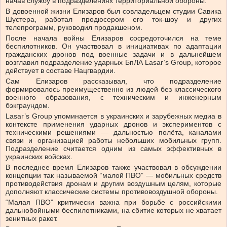
начав службу в подразделениях территориальной обороны.
В довоенной жизни Елизаров был совладельцем студии Савика
Шустера, работал продюсером его ток-шоу и других
телепрограмм, руководил продакшеном.
После начала войны Елизаров сосредоточился на теме
беспилотников. Он участвовал в инициативах по адаптации
гражданских дронов под военные задачи и в дальнейшем
возглавил подразделение ударных БпЛА Lasar’s Group, которое
действует в составе Нацгвардии.
Сам Елизаров рассказывал, что подразделение
формировалось преимущественно из людей без классического
военного образования, с техническим и инженерным
бэкграундом.
Lasar’s Group упоминается в украинских и зарубежных медиа в
контексте применения ударных дронов и экспериментов с
техническими решениями — дальностью полёта, каналами
связи и организацией работы небольших мобильных групп.
Подразделение считается одним из самых эффективных в
украинских войсках.
В последнее время Елизаров также участвовал в обсуждении
концепции так называемой “малой ПВО” — мобильных средств
противодействия дронам и другим воздушным целям, которые
дополняют классические системы противовоздушной обороны.
“Малая ПВО” критически важна при борьбе с российскими
дальнобойными беспилотниками, на сбитие которых не хватает
зенитных ракет.