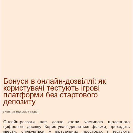
Бонуси в онлайн-дозвіллі: як
користувачі тестують ігрові
платформи без стартового
депозиту
[17:05 25 мая 2026 года ]
Онлайн-розваги вже давно стали частиною щоденного
цифрового досвіду. Користувачі дивляться фільми, проходять
квести, спілкуються у віртуальних просторах і тестують