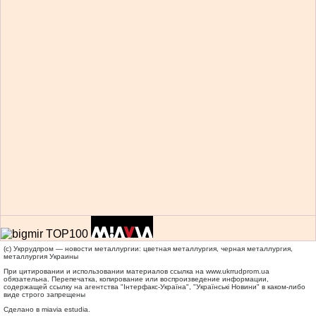
(c) Укррудпром — новости металлургии: цветная металлургия, черная металлургия,
металлургия Украины
При цитировании и использовании материалов ссылка на
www.ukrrudprom.ua
обязательна. Перепечатка, копирование или воспроизведение информации,
содержащей ссылку на агентства "Iнтерфакс-Україна", "Українськi Новини" в каком-либо
виде строго запрещены
Сделано в miavia estudia.