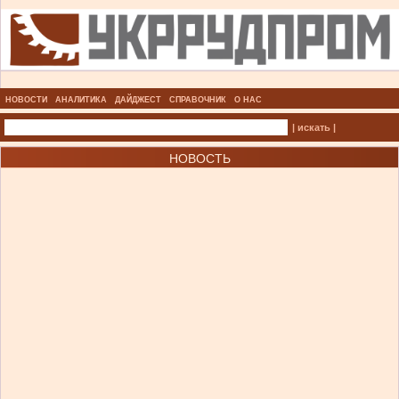
НОВОСТИ
АНАЛИТИКА
ДАЙДЖЕСТ
СПРАВОЧНИК
О НАС
| искать |
НОВОСТЬ