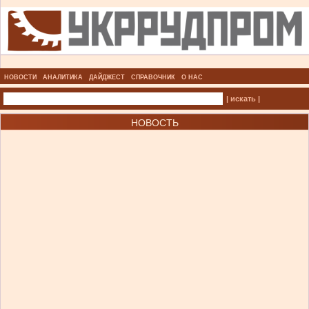
НОВОСТИ
АНАЛИТИКА
ДАЙДЖЕСТ
СПРАВОЧНИК
О НАС
| искать |
НОВОСТЬ