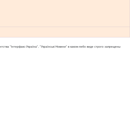
тва "Iнтерфакс-Україна", "Українськi Новини" в каком-либо виде строго запрещены