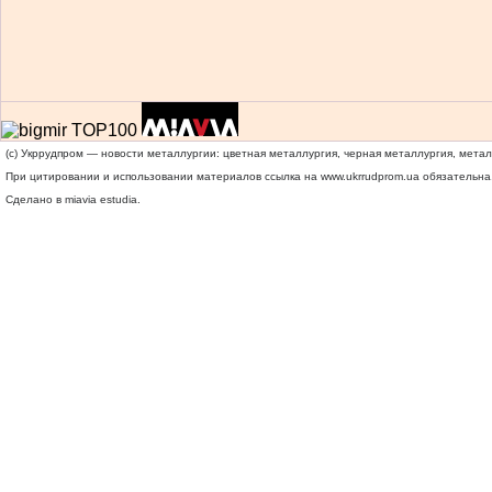
(c) Укррудпром — новости металлургии: цветная металлургия, черная металлургия, мета
При цитировании и использовании материалов ссылка на
www.ukrrudprom.ua
обязательна.
Сделано в miavia estudia.