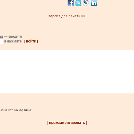
версия для печати >>
ии — введите
и нажмите
| войти |
.
 кликните на картинке.
| прокомментировать |