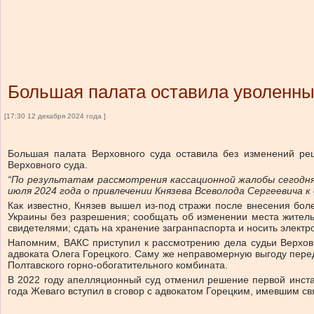
Большая палата оставила уволенны
[17:30 12 декабря 2024 года ]
Большая палата Верховного суда оставила без изменений ре
Верховного суда.
“По результатам рассмотрения кассационной жалобы сегодня
июля 2024 года о привлечении Князева Всеволода Сергеевича 
Как известно, Князев вышел из-под стражи после внесения бол
Украины без разрешения; сообщать об изменении места жител
свидетелями; сдать на хранение загранпаспорта и носить электро
Напомним, ВАКС приступил к рассмотрению дела судьи Верховн
адвоката Олега Горецкого. Саму же неправомерную выгоду перед
Полтавского горно-обогатительного комбината.
В 2022 году апелляционный суд отменил решение первой инста
года Жеваго вступил в сговор с адвокатом Горецким, имевшим св