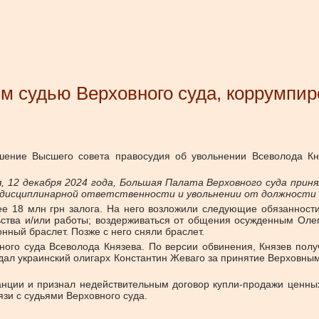
м судью Верховного суда, коррумпир
шение Высшего совета правосудия об увольнении Всеволода Кн
, 12 декабря 2024 года, Большая Палата Верховного суда прин
к дисциплинарной ответственности и увольнении от должности 
ее 18 млн грн залога. На него возложили следующие обязанност
ьства и/или работы; воздерживаться от общения осужденным Оле
нный браслет. Позже с него сняли браслет.
ого суда Всеволода Князева. По версии обвинения, Князев полу
ал украинский олигарх Константин Жеваго за принятие Верховным
нции и признал недействительным договор купли-продажи ценных 
язи с судьями Верховного суда.