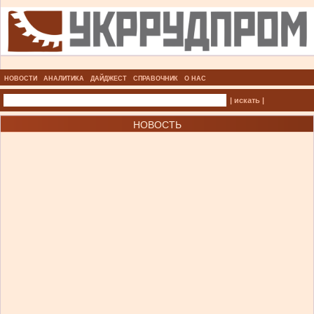
НОВОСТИ
АНАЛИТИКА
ДАЙДЖЕСТ
СПРАВОЧНИК
О НАС
| искать |
НОВОСТЬ