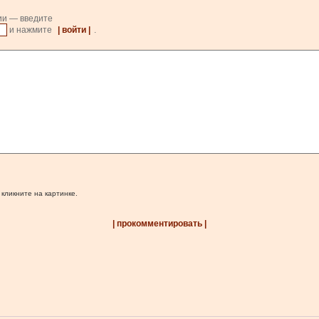
ии — введите
и нажмите
| войти |
.
 кликните на картинке.
| прокомментировать |