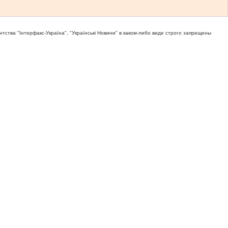
тва "Iнтерфакс-Україна", "Українськi Новини" в каком-либо виде строго запрещены