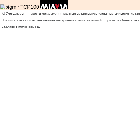
(c) Укррудпром — новости металлургии: цветная металлургия, черная металлургия, мета
При цитировании и использовании материалов ссылка на
www.ukrrudprom.ua
обязательна.
Сделано в miavia estudia.