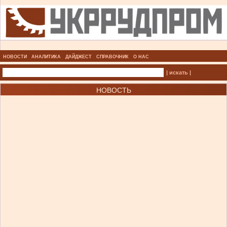
НОВОСТИ
АНАЛИТИКА
ДАЙДЖЕСТ
СПРАВОЧНИК
О НАС
| искать |
НОВОСТЬ