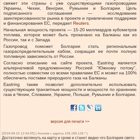
свяжет эти страны с уже существующими газопроводами
Украины, Чехии, Венгрии, Румынии и Болгарии. Цель
подписанного соглашения — исследование
заинтересованности рынка в проекте и привлечение поддержки
и финансирования ЕС, передает
Reuters
.
Начальная мощность проекта — 15-20 миллиардов кубометров
топлива, которое может быть прокачано на Балканы как из
России, так и с Запада.
Газопровод поможет Болгарии стать региональным
газораспределительным хабом, сокращая ее почти полную
топливную зависимость от России.
Согласно описанию на сайте проекта, Eastring является
альтернативой предложенному Россией “Южному потоку”,
полностью совместим со всеми правилами ЕС и может на 100%
обеспечить поставки природного газа на Балканы.
Eastring также позволит дополнительно использовать
существующие транзитные мощности и мощности по хранению
газа в Чехии, Словакии, Украине, Польше, Румынии и Болгарии.
версия для печати >>
[2016-06-10 12:04:05] [ Аноним с адреса 109.188.128.* ]
Достаточно взглянуть на карту и сроки и станет видно что Болгария свято