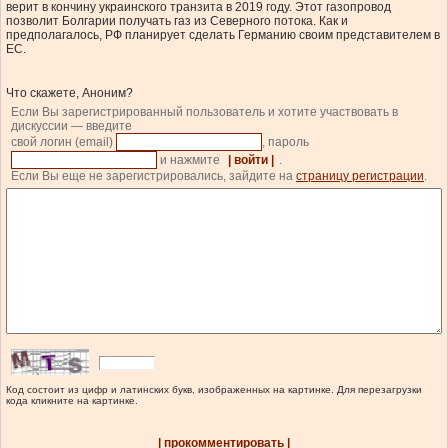
верит в кончину украинского транзита в 2019 году. Этот газопровод
позволит Болгарии получать газ из Северного потока. Как и
предполагалось, РФ планирует сделать Германию своим представителем в
ЕС.
Что скажете, Аноним?
Если Вы зарегистрированный пользователь и хотите участвовать в
дискуссии — введите
свой логин (email)
, пароль
и нажмите
| войти |
.
Если Вы еще не зарегистрировались, зайдите на
страницу регистрации
.
Код состоит из цифр и латинских букв, изображенных на картинке. Для перезагрузки
кода кликните на картинке.
| прокомментировать |