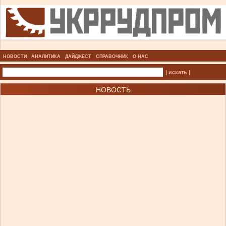
НОВОСТИ
АНАЛИТИКА
ДАЙДЖЕСТ
СПРАВОЧНИК
О НАС
| искать |
НОВОСТЬ