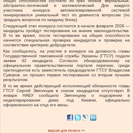
общих способностей состояло из трех блоков: вербальный,
абстрактно-логический и математический. Для каждого
участника конкурса автоматизированной системой
генерировался уникальный тест по девяноста вопросам (по
тридцать вопросов по каждому блоку).
Следующий этап конкурса состоится в начале февраля 2026 —
кандидаты пройдут тестирование на знание законодательства.
В то же время, после тестирования на общие способности
начнется специальная проверка кандидатов и проверка на
соответствие критерию добродетели.
Как сообщалось, на участие в конкурсе на должность главы
Государственной таможенной службы Украины (ГТСУ) подали
заявки 42 кандидата. Согласно обнародованному на
официальном правительственном портале перечню, среди
претендентов есть заместитель председателя ГТСУ Владислав
Суворов, он прошел первое тестирование со вторым лучшим
результатом.
В то же время действующий исполняющий обязанности главы
ГТСУ Сергей Звягинцев в списке кандидатов отсутствует. В
январе НАБУ сообщило Звягинцеву о подозрении в
недекларировании дома под Киевом, официально
оформленного на отца его жены.
версия для печати >>