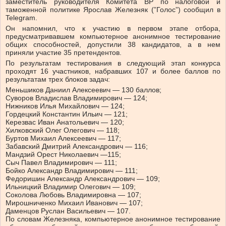
заместитель руководителя Комитета ВР по налоговой и
таможенной политике Ярослав Железняк (”Голос”) сообщил в
Telegram.
Он напомнил, что к участию в первом этапе отбора,
предусматривавшем компьютерное анонимное тестирование
общих способностей, допустили 38 кандидатов, а в нем
приняли участие 35 претендентов.
По результатам тестирования в следующий этап конкурса
проходят 16 участников, набравших 107 и более баллов по
результатам трех блоков задач:
Меньшиков Даниил Алексеевич — 130 баллов;
Суворов Владислав Владимирович — 124;
Нижников Илья Михайлович — 124;
Гордецкий Константин Ильич — 121;
Керезвас Иван Анатольевич — 120;
Хилковский Олег Олегович — 118;
Буртов Михаил Алексеевич — 117;
Забавский Дмитрий Александрович — 116;
Мандзий Орест Николаевич —115;
Сыч Павел Владимирович — 111;
Бойко Александр Владимирович — 111;
Федоришин Александр Александрович — 109;
Ильницкий Владимир Олегович — 109;
Соколова Любовь Владимировна — 107;
Мирошниченко Михаил Иванович — 107;
Даменцов Руслан Васильевич — 107.
По словам Железняка, компьютерное анонимное тестирование