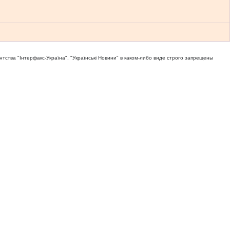
тва "Iнтерфакс-Україна", "Українськi Новини" в каком-либо виде строго запрещены