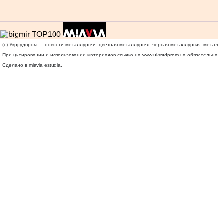
(c) Укррудпром — новости металлургии: цветная металлургия, черная металлургия, мета
При цитировании и использовании материалов ссылка на
www.ukrrudprom.ua
обязательна.
Сделано в miavia estudia.