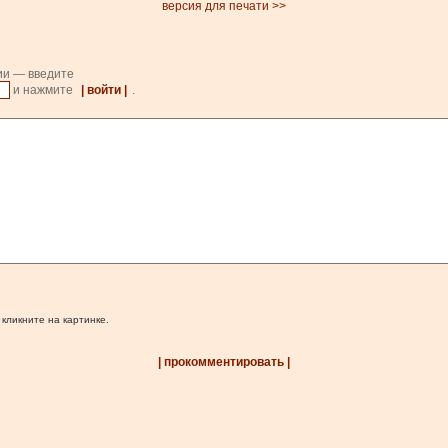
версия для печати >>
ии — введите
и нажмите
| войти |
.
 кликните на картинке.
| прокомментировать |