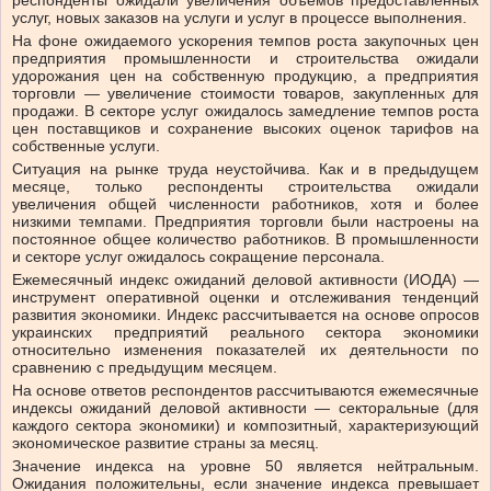
респонденты ожидали увеличения объемов предоставленных
услуг, новых заказов на услуги и услуг в процессе выполнения.
На фоне ожидаемого ускорения темпов роста закупочных цен
предприятия промышленности и строительства ожидали
удорожания цен на собственную продукцию, а предприятия
торговли — увеличение стоимости товаров, закупленных для
продажи. В секторе услуг ожидалось замедление темпов роста
цен поставщиков и сохранение высоких оценок тарифов на
собственные услуги.
Ситуация на рынке труда неустойчива. Как и в предыдущем
месяце, только респонденты строительства ожидали
увеличения общей численности работников, хотя и более
низкими темпами. Предприятия торговли были настроены на
постоянное общее количество работников. В промышленности
и секторе услуг ожидалось сокращение персонала.
Ежемесячный индекс ожиданий деловой активности (ИОДА) —
инструмент оперативной оценки и отслеживания тенденций
развития экономики. Индекс рассчитывается на основе опросов
украинских предприятий реального сектора экономики
относительно изменения показателей их деятельности по
сравнению с предыдущим месяцем.
На основе ответов респондентов рассчитываются ежемесячные
индексы ожиданий деловой активности — секторальные (для
каждого сектора экономики) и композитный, характеризующий
экономическое развитие страны за месяц.
Значение индекса на уровне 50 является нейтральным.
Ожидания положительны, если значение индекса превышает