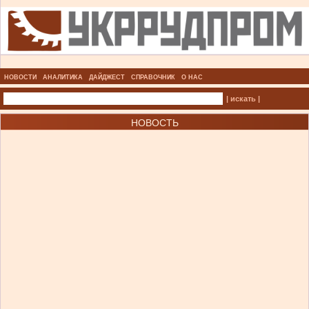
НОВОСТИ
АНАЛИТИКА
ДАЙДЖЕСТ
СПРАВОЧНИК
О НАС
| искать |
НОВОСТЬ