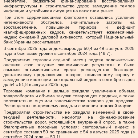
энергетике, бюджетное финансирование восстановления
инфраструктуры и строительство дорог, замедление темпов
инфляции и устойчивая ситуация на валютном рынке.
При этом сдерживающими факторами оставались усиление
интенсивности обстрелов, значительные затраты на
восстановление, повышение тарифов и дефицит
квалифицированных кадров, свидетельствует ежемесячный
индекс ожиданий деловой активности, который Национальный
банк Украины рассчитывает.
В сентябре 2025 года индекс вырос до 50,4 из 49 в августе 2025
года и был выше уровня в сентябре 2024 года (48,7).
Предприятия торговли седьмой месяц подряд положительно
оценили свои текущие экономические результаты и были
самыми оптимистичными среди респондентов благодаря
достаточному предложению товаров, оживленному спросу и
замедлению инфляции: секторальный индекс в сентябре вырос
до 54 с 51,8 в августе 2025 года.
Торговые компании и дальше ожидали увеличения объема
товарооборота и объема закупки товаров для продажи, а также
положительно оценили запасы/остатки товаров для продажи.
Респонденты по-прежнему ожидали снижения торговой маржи.
Предприятия строительства не ожидали изменений в своей
текущей деятельности, несмотря на финансирование
строительства дорог, устоявшийся внутренний спрос, а также
благоприятные погодные условия: секторальный индекс в
сентябре составил 50 по сравнению с 54 в августе 2025 года (в
сентябре 2024 года — 50,1).