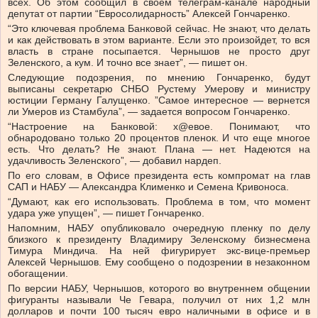
всех. Об этом сообщил в своем телеграм-канале народный
депутат от партии “Евросолидарность” Алексей Гончаренко.
“Это ключевая проблема Банковой сейчас. Не знают, что делать
и как действовать в этом варианте. Если это произойдет, то вся
власть в стране посыпается. Чернышов не просто друг
Зеленского, а кум. И точно все знает”, — пишет он.
Следующие подозрения, по мнению Гончаренко, будут
выписаны секретарю СНБО Рустему Умерову и министру
юстиции Герману Галущенко. ”Самое интересное — вернется
ли Умеров из Стамбула”, — задается вопросом Гончаренко.
“Настроение на Банковой: х@евое. Понимают, что
обнародовано только 20 процентов пленок. И что еще многое
есть. Что делать? Не знают. Плана — нет. Надеются на
удачливость Зеленского”, — добавил нардеп.
По его словам, в Офисе президента есть компромат на глав
САП и НАБУ — Александра Клименко и Семена Кривоноса.
“Думают, как его использовать. Проблема в том, что момент
удара уже упущен”, — пишет Гончаренко.
Напомним, НАБУ опубликовало очередную пленку по делу
близкого к президенту Владимиру Зеленскому бизнесмена
Тимура Миндича. На ней фигурирует экс-вице-премьер
Алексей Чернышов. Ему сообщено о подозрении в незаконном
обогащении.
По версии НАБУ, Чернышов, которого во внутреннем общении
фигуранты называли Че Гевара, получил от них 1,2 млн
долларов и почти 100 тысяч евро наличными в офисе и в