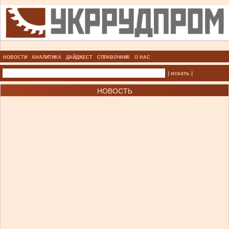
НОВОСТИ
АНАЛИТИКА
ДАЙДЖЕСТ
СПРАВОЧНИК
О НАС
| искать |
НОВОСТЬ