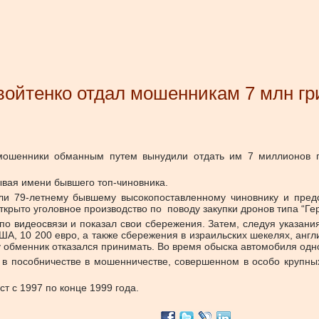
ойтенко отдал мошенникам 7 млн гр
мошенники обманным путем вынудили отдать им 7 миллионов г
ывая имени бывшего топ-чиновника.
или 79-летнему бывшему высокопоставленному чиновнику и пред
крыто уголовное производство по поводу закупки дронов типа “Ге
о видеосвязи и показал свои сбережения. Затем, следуя указани
А, 10 200 евро, а также сбережения в израильских шекелях, англи
у обменник отказался принимать. Во время обыска автомобиля одн
 пособничестве в мошенничестве, совершенном в особо крупных
ст с 1997 по конце 1999 года.