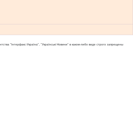
тва "Iнтерфакс-Україна", "Українськi Новини" в каком-либо виде строго запрещены