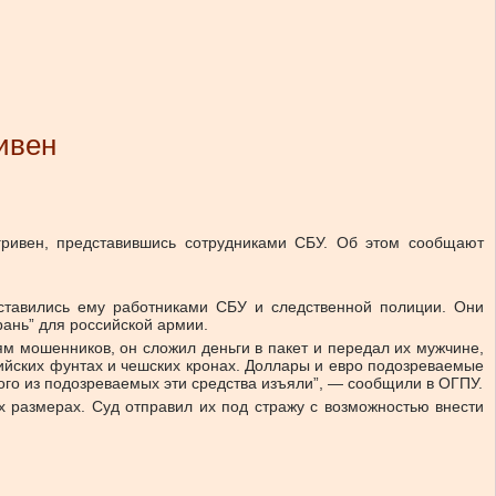
ивен
ривен, представившись сотрудниками СБУ. Об этом сообщают
ставились ему работниками СБУ и следственной полиции. Они
рань” для российской армии.
ям мошенников, он сложил деньги в пакет и передал их мужчине,
йских фунтах и ​​чешских кронах. Доллары и евро подозреваемые
ого из подозреваемых эти средства изъяли”, — сообщили в ОГПУ.
 размерах. Суд отправил их под стражу с возможностью внести