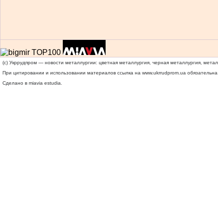
(c) Укррудпром — новости металлургии: цветная металлургия, черная металлургия, мета
При цитировании и использовании материалов ссылка на
www.ukrrudprom.ua
обязательна.
Сделано в miavia estudia.