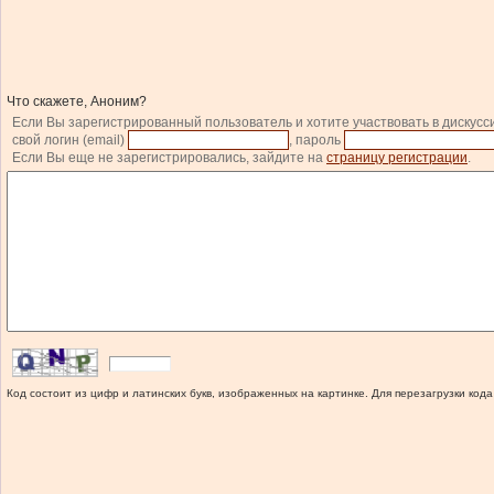
Что скажете, Аноним?
Если Вы зарегистрированный пользователь и хотите участвовать в дискусс
свой логин (email)
, пароль
Если Вы еще не зарегистрировались, зайдите на
страницу регистрации
.
Код состоит из цифр и латинских букв, изображенных на картинке. Для перезагрузки кода