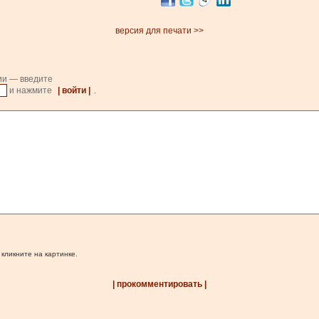
версия для печати >>
ии — введите
и нажмите
| войти |
.
 кликните на картинке.
| прокомментировать |