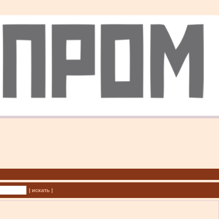
| искать |