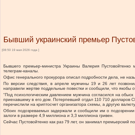
Бывший украинский премьер Пустов
[08:50 19 мая 2026 года ]
Бывшего премьер-министра Украины Валерия Пустовойтенко 
телеграм-каналы.
Офис генерального прокурора описал подробности дела, не наз
По версии следствия, в апреле мужчины 19 и 26 лет позвон
направили жертве поддельные повестки и сообщили, что якобы от
“Под психологическим давлением мужчина согласился на обыск п
приехавшему в его дом. Потерпевший отдал 110 710 долларов СШ
перечислили на криптосчет организатора схемы, а другую валют
Обоих подозреваемых задержали и сообщили им о подозрении в
залоги в размере 4,9 миллиона и 3,3 миллиона гривен.
Сейчас Пустовойтенко как раз 79 лет, он занимал премьерский по