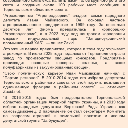
современного комплекса на пять тысяч голов крупного рогатого
скота и создание около 100 рабочих мест, сообщили в
Тернопольском областном совете.
“Агрохолдингом “Агропродсервис” владеет семья народного
депутата Ивана Чайкивского. Он основал частное
агропромышленное предприятие в 1999 году. За несколько
десятков лет фирма превратилась в корпорацию
“Агропродсервис”, а в 2022 году под контролем корпорации
открыли индустриальный парк “Западноукраинский
промышленный ХАБ”, — пишет Zaxid.
Это уже не первое предприятие, которое в этом году открывает
агрохолдинг. В июле 2025 года недалеко от Тернополя открыли
завод по производству овощных консервов. Предприятие
производит овощные консервы, соленья, а также
полуфабрикаты из вакуумированных овощей.
“Свою политическую карьеру Иван Чайкивский начинал с
“Партии регионов”. В 2010-2014 годах его избрали депутатом
Тернопольского районного совета от этой партии, возглавлял
одноименную фракцию в районном совете”, — отмечает
Zaxid.net.
“В 2016-2018 годах был председателем Тернопольской
областной организации Аграрной партии Украины, а в 2019 году
избран народным депутатом Верховной Рады Украины как
самовыдвиженец. В парламенте он стал секретарем Комитета
по вопросам аграрной и земельной политики и членом
депутатской группы “За будущее”.