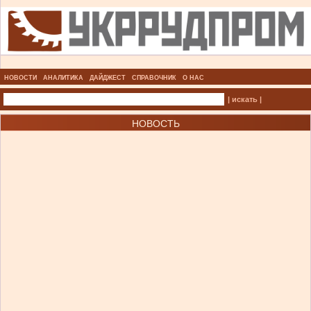
НОВОСТИ
АНАЛИТИКА
ДАЙДЖЕСТ
СПРАВОЧНИК
О НАС
| искать |
НОВОСТЬ