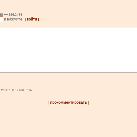
ии — введите
и нажмите
| войти |
.
 кликните на картинке.
| прокомментировать |