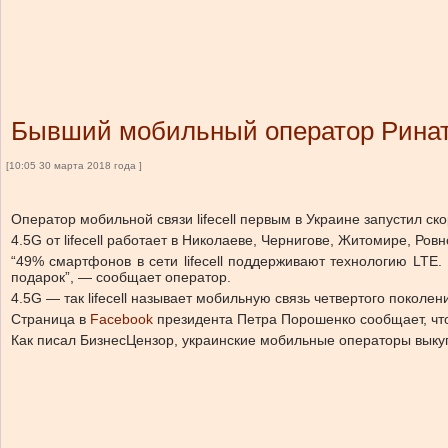
Бывший мобильный оператор Рината
[10:05 30 марта 2018 года ]
Оператор мобильной связи lifecell первым в Украине запустил ск
4.5G от lifecell работает в Николаеве, Чернигове, Житомире, Ро
“49% смартфонов в сети lifecell поддерживают технологию LTE
подарок”, — сообщает оператор.
4.5G — так lifecell называет мобильную связь четвертого поколен
Страница в
Facebook
президента Петра Порошенко сообщает, чт
Как писал БизнесЦензор, украинские мобильные операторы выкуп