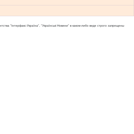
тва "Iнтерфакс-Україна", "Українськi Новини" в каком-либо виде строго запрещены