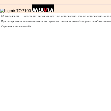
(c) Укррудпром — новости металлургии: цветная металлургия, черная металлургия, мета
При цитировании и использовании материалов ссылка на
www.ukrrudprom.ua
обязательна.
Сделано в miavia estudia.