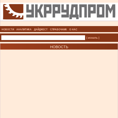
НОВОСТИ
АНАЛИТИКА
ДАЙДЖЕСТ
СПРАВОЧНИК
О НАС
| искать |
НОВОСТЬ