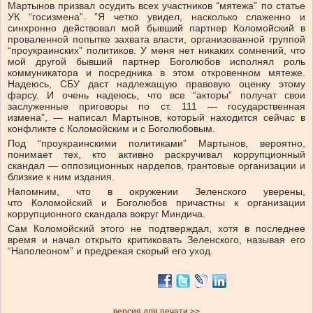
Мартынов призвал осудить всех участников “мятежа” по статье
УК “госизмена”. ”Я четко увидел, насколько слаженно и
синхронно действовал мой бывший партнер Коломойский в
проваленной попытке захвата власти, организованной группой
“проукраинских” политиков. У меня нет никаких сомнений, что
мой другой бывший партнер Боголюбов исполнял роль
коммуникатора и посредника в этом откровенном мятеже.
Надеюсь, СБУ даст надлежащую правовую оценку этому
фарсу. И очень надеюсь, что все “акторы” получат свои
заслуженные приговоры по ст. 111 — государственная
измена”, — написал Мартынов, который находится сейчас в
конфликте с Коломойским и с Боголюбовым.
Под “проукраинскими политиками” Мартынов, вероятно,
понимает тех, кто активно раскручивал коррупционный
скандал — оппозиционных нардепов, грантовые организации и
близкие к ним издания.
Напомним, что в окружении Зеленского уверены,
что Коломойский и Боголюбов причастны к организации
коррупционного скандала вокруг Миндича.
Сам Коломойский этого не подтверждал, хотя в последнее
время и начал открыто критиковать Зеленского, называя его
“Наполеоном” и предрекая скорый его уход.
версия для печати >>