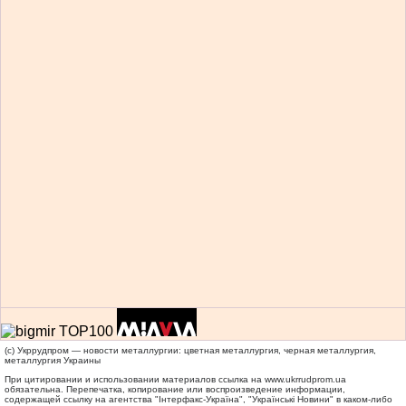
(c) Укррудпром — новости металлургии: цветная металлургия, черная металлургия,
металлургия Украины
При цитировании и использовании материалов ссылка на
www.ukrrudprom.ua
обязательна. Перепечатка, копирование или воспроизведение информации,
содержащей ссылку на агентства "Iнтерфакс-Україна", "Українськi Новини" в каком-либо