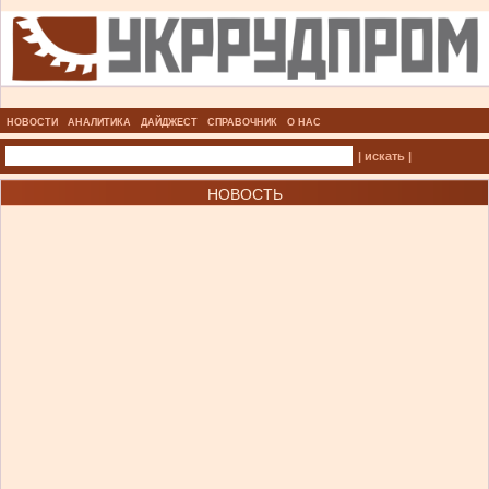
НОВОСТИ
АНАЛИТИКА
ДАЙДЖЕСТ
СПРАВОЧНИК
О НАС
| искать |
НОВОСТЬ