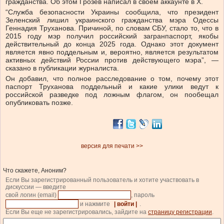
гражданства. Об этом Грозев написал в своем аккаунте в Х.
“Служба безопасности Украины сообщила, что президент
Зеленский лишил украинского гражданства мэра Одессы
Геннадия Труханова. Причиной, по словам СБУ, стало то, что в
2015 году мэр получил российский загранпаспорт, якобы
действительный до конца 2025 года. Однако этот документ
является явно поддельным и, вероятно, является результатом
активных действий России против действующего мэра”, —
сказано в публикации журналиста.
Он добавил, что полное расследование о том, почему этот
паспорт Труханова поддельный и какие улики ведут к
российской разведке под ложным флагом, он пообещал
опубликовать позже.
версия для печати >>
Что скажете, Аноним?
Если Вы зарегистрированный пользователь и хотите участвовать в
дискуссии — введите
свой логин (email)
, пароль
и нажмите
| войти |
.
Если Вы еще не зарегистрировались, зайдите на
страницу регистрации
.