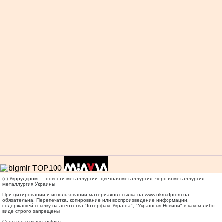
(c) Укррудпром — новости металлургии: цветная металлургия, черная металлургия,
металлургия Украины
При цитировании и использовании материалов ссылка на
www.ukrrudprom.ua
обязательна. Перепечатка, копирование или воспроизведение информации,
содержащей ссылку на агентства "Iнтерфакс-Україна", "Українськi Новини" в каком-либо
виде строго запрещены
Сделано в miavia estudia.