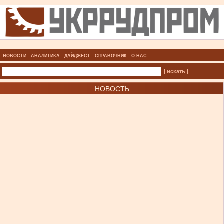
НОВОСТИ
АНАЛИТИКА
ДАЙДЖЕСТ
СПРАВОЧНИК
О НАС
| искать |
НОВОСТЬ