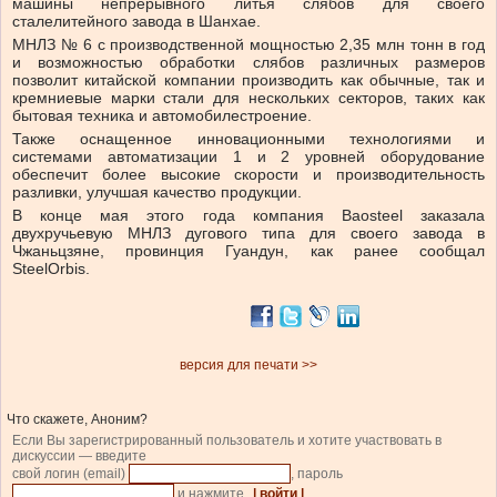
машины непрерывного литья слябов для своего
сталелитейного завода в Шанхае.
МНЛЗ № 6 с производственной мощностью 2,35 млн тонн в год
и возможностью обработки слябов различных размеров
позволит китайской компании производить как обычные, так и
кремниевые марки стали для нескольких секторов, таких как
бытовая техника и автомобилестроение.
Также оснащенное инновационными технологиями и
системами автоматизации 1 и 2 уровней оборудование
обеспечит более высокие скорости и производительность
разливки, улучшая качество продукции.
В конце мая этого года компания Baosteel заказала
двухручьевую МНЛЗ дугового типа для своего завода в
Чжаньцзяне, провинция Гуандун, как ранее сообщал
SteelOrbis.
версия для печати >>
Что скажете, Аноним?
Если Вы зарегистрированный пользователь и хотите участвовать в
дискуссии — введите
свой логин (email)
, пароль
и нажмите
| войти |
.