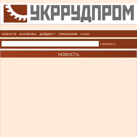
НОВОСТИ
АНАЛИТИКА
ДАЙДЖЕСТ
СПРАВОЧНИК
О НАС
| искать |
НОВОСТЬ