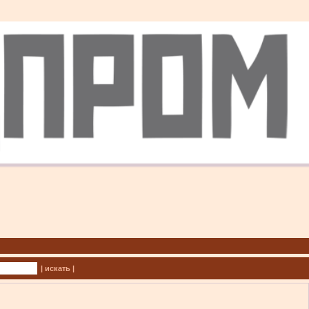
| искать |