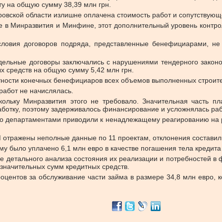
у на общую сумму 38,39 млн грн.
овской области излишне оплачена стоимость работ и сопутствующ
ие в Минразвития и Минфине, этот дополнительный уровень контро
условия договоров подряда, представленные бенефициарами, не
тдельные договоры заключались с нарушениями тендерного законо
х средств на общую сумму 5,42 млн грн.
тности конечных бенефициаров всех объемов выполненных строите
работ не начислялась.
скольку Минразвития этого не требовало. Значительная часть 
аботку, поэтому задерживалось финансирование и усложнялась раб
го департаментами приводили к ненадлежащему реагированию на р
тражены неполные данные по 11 проектам, отклонения составили
 было уплачено 6,1 млн евро в качестве погашения тела кредита 
вие детального анализа состояния их реализации и потребностей 
значительных сумм кредитных средств.
процентов за обслуживание части займа в размере 34,8 млн евро, 