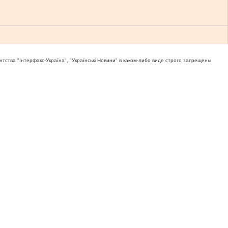
тва "Iнтерфакс-Україна", "Українськi Новини" в каком-либо виде строго запрещены