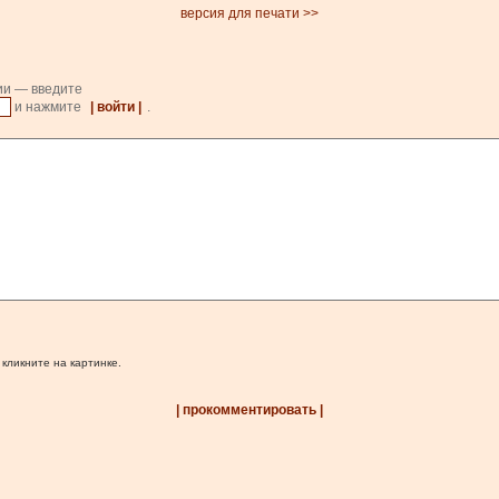
версия для печати >>
ии — введите
и нажмите
| войти |
.
 кликните на картинке.
| прокомментировать |