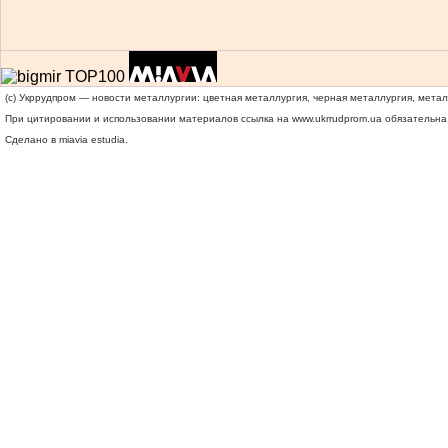
(c) Укррудпром — новости металлургии: цветная металлургия, черная металлургия, мета
При цитировании и использовании материалов ссылка на
www.ukrrudprom.ua
обязательна.
Сделано в miavia estudia.