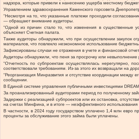
надзора, которые привели к нанесению ущерба местному бюджет
Управлением здравоохранения Каменского горсовета Днепропетр
“Несмотря на то, что указанные платежи проходили согласован
— обращают внимание аудиторы.
“Одной из причин стало то, что изменения в существенные 
объясняет Счетная палата.
Также аудиторы обнаружили, что при осуществлении закупок о
материалов, что повлекло неэкономное использование бюджетны
Зафиксированы случаи не отражения в учете и финансовой отче
Аудиторы обнаружили, что пеня за просрочку или невыполнение 
“Отчетность по субпроектам осуществлялась нерегулярно, по
соответствовали требованиям. Из-за этого их возвращали на дор
“Реорганизация Минразвития и отсутствие координации между е
сообщении.
В Единой системе управления публичными инвестициями DREAM о
За проанализированный аудиторами период по полученному займу
Задержки с реализацией субпроектов или их остановка, отсутст
на счетах Минфина, и в итоге — неэффективного использования 
В частности, в 2024 году государством уплачено 1,4 млн евро 
проценты за обслуживание этого займа были уплачены.