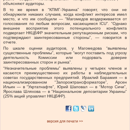
объясняют аудиторы.
В то же время в “КПМГ-Украина” говорят, что они не
обнаружили никаких случаев, когда конфликт интересов имел
место, и что им сообщили — “Магомедов воздерживается от
голосования по любым вопросам, касающимся ICU”. “Однако
внешнее восприятие этого потенциального конфликта
подвергает НКЦБФР значительным репутационным рискам, что
подтверждают заинтересованные стороны”, — говорится в
отчете.
По шкале оценки аудиторов, у Магомедова “выявлены
существенные проблемы”, которые “могут поставить под угрозу
деятельность Комиссии или подорвать доверие
заинтересованных сторон и рынка”.
“Незначительные проблемы” выявлены у четырех членов и
касаются преимущественно их работы в наблюдательных
советах государственных предприятий. Ираклий Барамия — в
национализированном
“Запорожтрансформаторе”, Арсен
Ильин — в “Укртатнафте”, Юрий Шаповал — в “Мотор Сичи”,
Ярослава Шляхова — в “Национальном депозитарии Украины”
(25% акций управляет НКЦБФР).
версия для печати >>