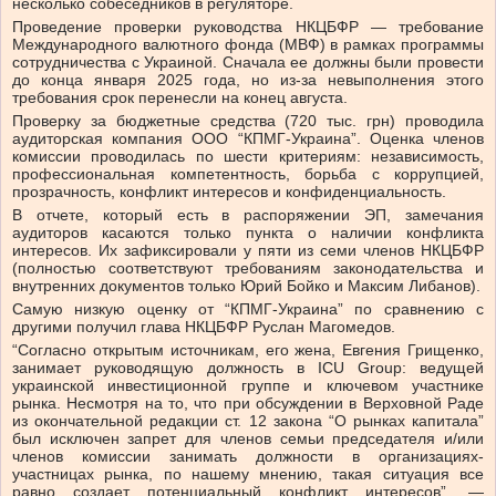
несколько собеседников в регуляторе.
Проведение проверки руководства НКЦБФР — требование
Международного валютного фонда (МВФ) в рамках программы
сотрудничества с Украиной. Сначала ее должны были провести
до конца января 2025 года, но из-за
невыполнения
этого
требования срок перенесли на конец августа.
Проверку
за бюджетные средства
(720 тыс. грн) проводила
аудиторская компания ООО “КПМГ-Украина”. Оценка членов
комиссии проводилась по шести критериям: независимость,
профессиональная компетентность, борьба с коррупцией,
прозрачность, конфликт интересов и конфиденциальность.
В отчете, который есть в распоряжении ЭП, замечания
аудиторов касаются только пункта о наличии конфликта
интересов. Их зафиксировали у пяти из семи членов НКЦБФР
(полностью соответствуют требованиям законодательства и
внутренних документов только Юрий Бойко и Максим Либанов).
Самую низкую оценку от “КПМГ-Украина” по сравнению с
другими получил глава НКЦБФР Руслан Магомедов.
“Согласно открытым источникам, его жена,
Евгения Грищенко
,
занимает руководящую должность в ICU Group: ведущей
украинской инвестиционной группе и ключевом участнике
рынка. Несмотря на то, что
при обсуждении в Верховной Раде
из окончательной редакции ст. 12 закона “О рынках капитала”
был исключен запрет для членов семьи председателя и/или
членов комиссии занимать должности в организациях-
участницах рынка, по нашему мнению, такая ситуация все
равно создает потенциальный конфликт интересов”, —