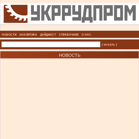
НОВОСТИ
АНАЛИТИКА
ДАЙДЖЕСТ
СПРАВОЧНИК
О НАС
| искать |
НОВОСТЬ